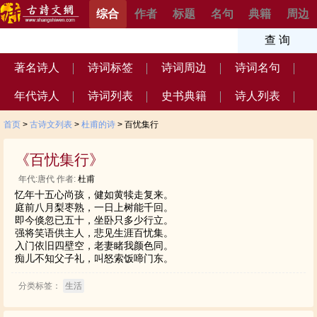
综合
作者
标题
名句
典籍
周边
著名诗人
诗词标签
诗词周边
诗词名句
年代诗人
诗词列表
史书典籍
诗人列表
首页
>
古诗文列表
>
杜甫的诗
> 百忧集行
《百忧集行》
年代:唐代 作者:
杜甫
忆年十五心尚孩，健如黄犊走复来。
庭前八月梨枣熟，一日上树能千回。
即今倏忽已五十，坐卧只多少行立。
强将笑语供主人，悲见生涯百忧集。
入门依旧四壁空，老妻睹我颜色同。
痴儿不知父子礼，叫怒索饭啼门东。
分类标签：
生活