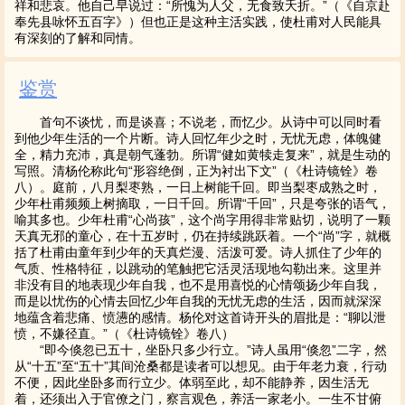
祥和悲哀。他自己早说过：“所愧为人父，无食致夭折。”（《自京赴
奉先县咏怀五百字》）但也正是这种主活实践，使杜甫对人民能具
有深刻的了解和同情。
鉴赏
首句不谈忧，而是谈喜；不说老，而忆少。从诗中可以同时看
到他少年生活的一个片断。诗人回忆年少之时，无忧无虑，体魄健
全，精力充沛，真是朝气蓬勃。所谓“健如黄犊走复来”，就是生动的
写照。清杨伦称此句“形容绝倒，正为衬出下文”（《杜诗镜铨》卷
八）。庭前，八月梨枣熟，一日上树能千回。即当梨枣成熟之时，
少年杜甫频频上树摘取，一日千回。所谓“千回”，只是夸张的语气，
喻其多也。少年杜甫“心尚孩”，这个尚字用得非常贴切，说明了一颗
天真无邪的童心，在十五岁时，仍在持续跳跃着。一个“尚”字，就概
括了杜甫由童年到少年的天真烂漫、活泼可爱。诗人抓住了少年的
气质、性格特征，以跳动的笔触把它活灵活现地勾勒出来。这里并
非没有目的地表现少年自我，也不是用喜悦的心情颂扬少年自我，
而是以忧伤的心情去回忆少年自我的无忧无虑的生活，因而就深深
地蕴含着悲痛、愤懑的感情。杨伦对这首诗开头的眉批是：“聊以泄
愤，不嫌径直。”（《杜诗镜铨》卷八）
“即今倏忽已五十，坐卧只多少行立。”诗人虽用“倏忽”二字，然
从“十五”至“五十”其间沧桑都是读者可以想见。由于年老力衰，行动
不便，因此坐卧多而行立少。体弱至此，却不能静养，因生活无
着，还须出入于官僚之门，察言观色，养活一家老小。一生不甘俯