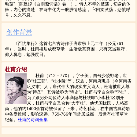
动荡”（陈廷焯《白雨斋词话》卷一）。诗人不幸的遭遇，切身的体
验，内心的痛楚，在诗中化为一股股情感流 。它回旋激荡，悲愤呼
号，久久不息。
创作背景
《百忧集行》这首七言古诗作于唐肃宗上元二年（公元761
年）。当时，杜甫栖居成都草堂，生活极其穷困，只有充当幕府，
仰人鼻息，勉强度日。
杜甫介绍
杜甫（712－770），字子美，自号少陵野老，世
称“杜工部”、“杜少陵”等，汉族，河南府巩县（今河南省
巩义市）人，唐代伟大的现实主义诗人，杜甫被世人尊
为“诗圣”，其诗被称为“诗史”。杜甫与李白合称“李杜”，
为了跟另外两位诗人李商隐与杜牧即“小李杜”区别开
来，杜甫与李白又合称“大李杜”。他忧国忧民，人格高
尚，他的约1400余首诗被保留了下来，诗艺精湛，在中国古典诗歌
中备受推崇，影响深远。759-766年间曾居成都，后世有杜甫草堂
纪念。
杜甫的诗词全集