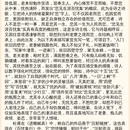
首低眉，老来却勉作笑语，迎奉主人。内心痛苦不言而喻。不禁悲
从中来，忧伤满怀，而发出“悲见生涯百忧集”的概叹。此为全诗之诗
眼，它把诗人的情绪凝聚到“悲”字上。它不仅因老而悲，也因贫而
悲，更因依附别人、缺乏自身独立存在的价值而悲。尤可悲者，诗
人不是悲一时一事，而是悲其一生。悲其一生为人民而悲。“悲见生
涯百忧集”实具有高度的概括性，这是全诗主线，它与诗题相呼应，
又因往昔境遇凄惨而悲，联想到当时老窘之境而悲，在结构上可谓
承上；由此出发，为以下具体描写家贫先写一笔，可谓启下。“入门
依旧四壁空，老妻睹我颜色同。痴儿不知父子礼，叫怒索饭啼门
东。”写家中凄景。一进家门，依旧四壁空空，家无余粮，一贫如
洗。老夫老妻，相对无言，满面愁倦之色。只有痴儿幼稚无知，饥
肠辘辘，对着东边的厨门，啼叫发怒要饭吃，经过诗人的具体描
写，其忧伤痛苦之状，如在眼前。为了表现百感交集的感慨，诗人
以数字强化衬托悲状，强化悲的情怀。例如，诗中以“十五”比“五
十”，就划分了自我的两个时代。以“ 八月”果熟，“一日”上树“千
回”，来形容“十五”岁的少年的灵敏活跃，天真烂漫。用“四壁
空”写“百忧集”，就充实了忧的内容。用“健如黄犊”对比“坐卧只多”，
用“走复来”对比“少行立”，用“强作笑语”对比“悲见生涯”，更见出悲
的氛围之浓。尤其令人心酸的是，诗人还将自己的童心少年和自己
的痴儿作了对比。自己年少时，无忧无虑，不愁吃穿，却想不到已
入老境之际，自己的儿子却饥饿难忍，啼叫怒索。在诗人笔下，不
仅如实地表现了自己的凄凉处境，而且逼真地写出了老妻、痴儿的
表情、姿态，非常富于人情味。
杜甫在《进雕赋表》中，称自己的作品善于“沉郁顿挫”。这也表
现在《百忧集行》中。它“悲愤慷慨，郁结于中”，“沉郁苍凉，跳跃