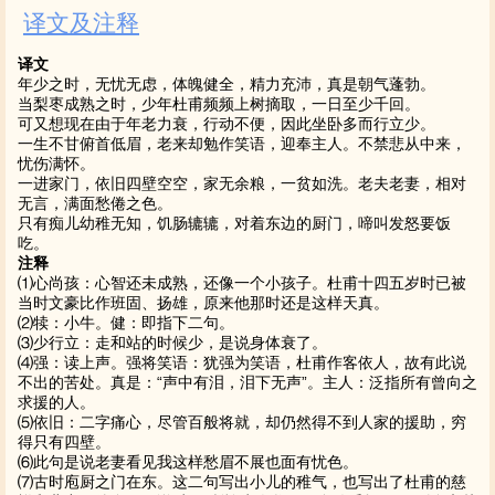
译文及注释
译文
年少之时，无忧无虑，体魄健全，精力充沛，真是朝气蓬勃。
当梨枣成熟之时，少年杜甫频频上树摘取，一日至少千回。
可又想现在由于年老力衰，行动不便，因此坐卧多而行立少。
一生不甘俯首低眉，老来却勉作笑语，迎奉主人。不禁悲从中来，
忧伤满怀。
一进家门，依旧四壁空空，家无余粮，一贫如洗。老夫老妻，相对
无言，满面愁倦之色。
只有痴儿幼稚无知，饥肠辘辘，对着东边的厨门，啼叫发怒要饭
吃。
注释
⑴心尚孩：心智还未成熟，还像一个小孩子。杜甫十四五岁时已被
当时文豪比作班固、扬雄，原来他那时还是这样天真。
⑵犊：小牛。健：即指下二句。
⑶少行立：走和站的时候少，是说身体衰了。
⑷强：读上声。强将笑语：犹强为笑语，杜甫作客依人，故有此说
不出的苦处。真是：“声中有泪，泪下无声”。主人：泛指所有曾向之
求援的人。
⑸依旧：二字痛心，尽管百般将就，却仍然得不到人家的援助，穷
得只有四壁。
⑹此句是说老妻看见我这样愁眉不展也面有忧色。
⑺古时庖厨之门在东。这二句写出小儿的稚气，也写出了杜甫的慈