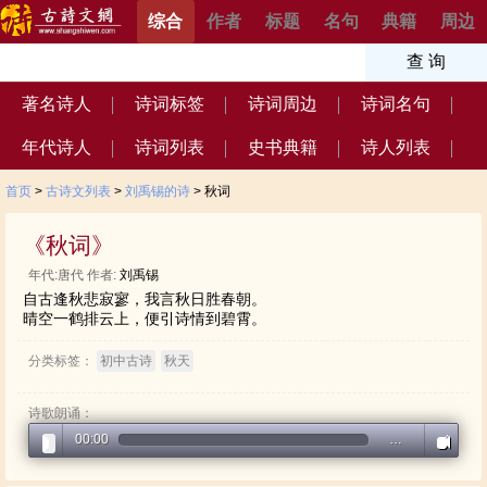
综合
作者
标题
名句
典籍
周边
著名诗人
诗词标签
诗词周边
诗词名句
年代诗人
诗词列表
史书典籍
诗人列表
首页
>
古诗文列表
>
刘禹锡的诗
> 秋词
《秋词》
年代:唐代 作者:
刘禹锡
自古逢秋悲寂寥，我言秋日胜春朝。
晴空一鹤排云上，便引诗情到碧霄。
分类标签：
初中古诗
秋天
诗歌朗诵：
00:00
…