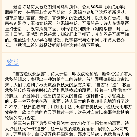
这首诗是诗人被贬朗州司马时所作。公元805年（永贞元年），
顺宗即位，任用王叔文改革朝政，刘禹锡也参加了这场革新运动。
但革新遭到宦官、藩镇、官僚势力的强烈反对，以失败而告终。顺
宗被迫退位，王叔文赐死，刘禹锡被贬。可贵的是，诗人在遭受严
重打击后，并没有消沉下去。刘禹锡贬到朗州（湖南常德）时，是
三十四岁。正感到春风得意，却被赶出了朝廷，其苦闷是可想而知
的。但他这个人求异心理很强，做事都想与众不同，不肯人云亦
云。《秋词二首》就是被贬朗州时这种心情下写的。
鉴赏
“自古逢秋悲寂寥”，诗人开篇，即以议论起笔，断然否定了前人
悲秋的观念，表现出一种激越向上的诗情。首句即明确指出自古以
来，人们每逢到了秋天就感叹秋天的寂寞萧索。“自古”和“逢”，极言
悲秋的传统看法的时代久远和思路模式的顽固。接着一句用“我言”直
抒胸臆，态度鲜明，说出的是诗人的自信，这种自信，尽管染上
的，是一种不幸的色彩，然而，诗人阔大的胸襟却非凡地溶解了这
种不幸。“秋日胜春朝”，用对比手法，热情赞美秋天，说秋天比那万
物萌生，欣欣向荣的春天更胜过一筹，这是对自古以来那种悲秋的
论调的有力否定。
第三句选择了典型事物具体生动地勾勒了一幅壮美的画面。诗
人抓住秋天“一鹤凌云”，这一别致的景观的描绘，展现的是秋高气
爽，万里晴空，白云漂浮的开阔景象。那凌云的鹤，也载着诗人的