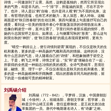
诗情，一同遨游到了云霄。虽然，这鹤是孤独的，然而它所呈现出
来的气势，却是非凡的。一个“排”字，所蕴涵的深意，尽在不言中
了。也许，诗人是以“鹤”自喻，也许是诗人视“鹤”为不屈的化身。这
里，有哲理的意蕴，也有艺术的魅力，发人深思，耐人吟咏。这幅
画面是对“秋日胜春朝”的生动注脚。第四句紧接上句直接抒写自己的
感受，看到这一壮美的情境作者心中那激荡澎湃的诗情勃发出来，
也像白鹤凌空一样，直冲云霄了。字里行间作者那乐观的情怀，昂
扬的斗志国安呼之欲出。如果说，上句侧重写秋的“形美”，那么这句
则突出秋的“神韵”，使“秋日胜春朝”的观点表现得更鲜明，更有力
度。
“晴空一鹤排云上，便引诗情到碧霄”展现的，不仅仅是秋天的生
机和素色，更多的是一种高扬的气概和高尚的情操。这样的诗，没
有什么悲凉的气息，诗人随着自己的“诗情”，和想象驰骋于碧空之
上。于是，鹤飞之冲霄，诗情之旷远，“实”和“虚”便融合在了一起，
所获得的全然是一种励志冶情的美的感受。全诗气势雄浑，意境壮
丽，融情、景、理于一炉，不仅仅表现出是秋天的生机和素色，更
多的是一种高扬精神和开阔胸襟，唱出的那曲非同凡响的秋歌，留
下的是一份难能可贵的精神财富。
刘禹锡介绍
刘禹锡（772－842），字梦得，汉族，中国唐朝彭
城（今徐州）人，祖籍洛阳，唐朝文学家，哲学家，自
称是汉中山靖王后裔，曾任监察御史，是王叔文政治改
革集团的一员。唐代中晚期著名诗人，有“诗豪”之称。