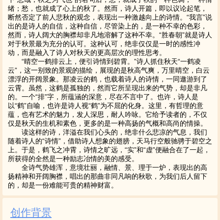
绪；愁，也就成了心上的秋了。然而，诗人开篇，即以议论起笔，
断然否定了前人悲秋的观念，表现出一种激越向上的诗情。“我言”说
出的是诗人的自信，这种自信，尽管染上的，是一种不幸的色彩，
然而，诗人阔大的胸襟却非凡地溶解了这种不幸。“胜春朝”就是诗人
对于秋景最为充分的认可。这种认可，绝非仅仅是一时的感性冲
动，而是融入了诗人对秋天的更高层次的理性思考。
“晴空一鹤排云上，便引诗情到碧霄。”诗人抓住秋天“一鹤凌
云”，这一别致的景观的描绘，展现的是秋高气爽，万里晴空，白云
漂浮的开阔景象。那凌云的鹤，也载着诗人的诗情，一同遨游到了
云霄。虽然，这鹤是孤独的，然而它所呈现出来的气势，却是非凡
的。一个“排”字，所蕴涵的深意，尽在不言中了。也许，诗人是
以“鹤”自喻，也许是诗人视“鹤”为不屈的化身。这里，有哲理的意
蕴，也有艺术的魅力，发人深思，耐人吟咏。它给予读者的，不仅
仅是秋天的生机和素色，更多的是一种高扬的气概和高尚的情操。
读这样的诗，洋溢在我们心头的，绝非什么悲凉的气息，我们
随着诗人的“诗情”，借助诗人想象的翅膀，天马行空般驰骋于碧空之
上。于是，鹤飞之冲霄，诗情之旷远，“实”和“虚”便融合在了一起，
所获得的全然是一种励志冶情的美的感受。
全诗气势雄浑，意境壮丽，融情、景、理于一炉，表现出的高
扬精神和开阔胸襟，唱出的那曲非同凡响的秋歌，为我们后人留下
的，却是一份难能可贵的精神财富。
创作背景