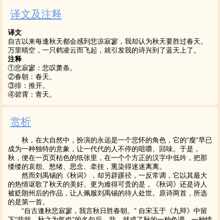
译文及注释
译文
自古以来每逢秋天都会感到悲凉寂寥，我却认为秋天要胜过春天。
万里晴空，一只鹤凌云而飞起，就引发我的诗兴到了蓝天上了。
注释
①悲寂寥：悲叹萧条。
②春朝：春天。
③排：推开。
④碧霄：青天。
赏析
秋，在大自然中，扮演的永远是一个悲怀的角色，它的“瘦”早已
成为一种独特的意象，让一代代的人不停的咀嚼、回味。于是，
秋，便在一页页枯色的纸张里，在一个个方正的汉字中低吟，把那
缕缕的哀怨、愁绪、思念、牵挂，熏染得迷迷离离。
然而刘禹锡的《秋词》，却另辟蹊径，一反常调，它以其最大
的热情讴歌了秋天的美好。更为难得可贵的是，《秋词》还是诗人
被贬朗州后的作品，让人佩服刘禹锡的待人处世。原诗两首，所选
的是第一首。
“自古逢秋悲寂寥，我言秋日胜春朝。” 自宋玉于《九辩》中留
下“悲哉，秋之为气也”的名句后，悲，就成了秋的一种色调，一种情