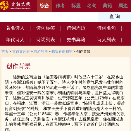
综合
作者
标题
名句
典籍
周边
著名诗人
诗词标签
诗词周边
诗词名句
年代诗人
诗词列表
史书典籍
诗人列表
首页
>
古诗文列表
>
陆游的诗
>
临安春雨初霁
> 创作背景
创作背景
陆游的这写这首《临安春雨初霁》时他已六十二岁，在家乡山
阴（今浙江绍兴）赋闲了五年。诗人少年时的意气风发与壮年时的
裘马轻狂，都随着岁月的流逝一去不返了。虽然他光复中原的壮志
未衰，但对偏安一隅的南宋小朝廷的软弱与黑暗，是日益见得明白
了。陆游自王炎调离川陕后，也于淳熙五年（公元1178年）在蜀东
归，在福建、江西、浙江一带做低级官吏。“怖惧几成床上伏，艰难
何啻剑头饮”的处境，和在王炎手下得以重用的情形是大不一样的。
淳熙十三年（公元1186年）春，作者奉诏入京，接受严州知州的职
务，赴任之前，先到临安（今浙江杭州）去觐见皇帝，住在西湖边
上的客栈里听候召见，在百无聊赖中，写下了这首广泛传诵的名
作。