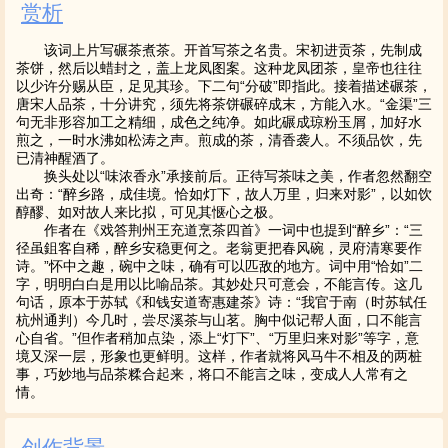
赏析
该词上片写碾茶煮茶。开首写茶之名贵。宋初进贡茶，先制成
茶饼，然后以蜡封之，盖上龙凤图案。这种龙凤团茶，皇帝也往往
以少许分赐从臣，足见其珍。下二句“分破”即指此。接着描述碾茶，
唐宋人品茶，十分讲究，须先将茶饼碾碎成末，方能入水。“金渠”三
句无非形容加工之精细，成色之纯净。如此碾成琼粉玉屑，加好水
煎之，一时水沸如松涛之声。煎成的茶，清香袭人。不须品饮，先
已清神醒酒了。
换头处以“味浓香永”承接前后。正待写茶味之美，作者忽然翻空
出奇：“醉乡路，成佳境。恰如灯下，故人万里，归来对影”，以如饮
醇醪、如对故人来比拟，可见其惬心之极。
作者在《戏答荆州王充道烹茶四首》一词中也提到“醉乡”：“三
径虽鉏客自稀，醉乡安稳更何之。老翁更把春风碗，灵府清寒要作
诗。”怀中之趣，碗中之味，确有可以匹敌的地方。词中用“恰如”二
字，明明白白是用以比喻品茶。其妙处只可意会，不能言传。这几
句话，原本于苏轼《和钱安道寄惠建茶》诗：“我官于南（时苏轼任
杭州通判）今几时，尝尽溪茶与山茗。胸中似记帮人面，口不能言
心自省。”但作者稍加点染，添上“灯下”、“万里归来对影”等字，意
境又深一层，形象也更鲜明。这样，作者就将风马牛不相及的两桩
事，巧妙地与品茶糅合起来，将口不能言之味，变成人人常有之
情。
创作背景