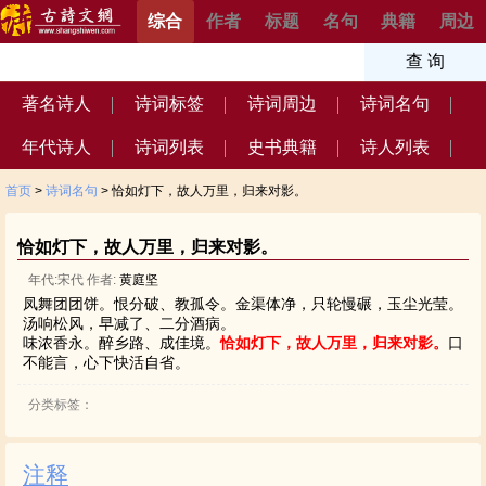
综合
作者
标题
名句
典籍
周边
著名诗人
诗词标签
诗词周边
诗词名句
年代诗人
诗词列表
史书典籍
诗人列表
首页
>
诗词名句
> 恰如灯下，故人万里，归来对影。
恰如灯下，故人万里，归来对影。
年代:宋代 作者:
黄庭坚
凤舞团团饼。恨分破、教孤令。金渠体净，只轮慢碾，玉尘光莹。
汤响松风，早减了、二分酒病。
味浓香永。醉乡路、成佳境。
恰如灯下，故人万里，归来对影。
口
不能言，心下快活自省。
分类标签：
注释