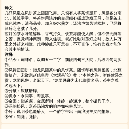
译文
几只凤凰在凤饼茶上团团飞舞。只恨有人将茶饼掰开，凤凰各分南
北，孤孤零零。将茶饼用洁净的金渠细心碾成琼粉玉屑，但见茶末
成色纯净，清亮晶莹。加入好水煎之，汤沸声如风过松林，已经将
酒醉之意减了几分。
煎好的茶水味道醇厚，香气持久。饮茶亦能使人醉，但不仅无醉酒
之苦，反觉精神爽朗，渐入佳境。就好比独对孤灯之时，故人从万
里之外赶来相逢。此种妙处只可意会，不可言传，惟有饮者才能体
会其中的情味。
注释
①品令：词牌名，双调五十二字，前段四句三仄韵，后段四句两仄
韵。
②凤舞团团饼：指龙凤团茶中的凤饼茶。团饼印有凤舞图案，北苑
御焙产。宋徽宗赵佶皇帝《大观茶论》赞：“本朝之兴，岁修建溪之
贡，龙团凤饼，名冠天下。”龙团凤饼为宋代御贡名品，茶中之尊，
名冠天下。
③分破：碾破磨碎。
④孤令：令同零，即孤零。
⑤金渠：指茶碾，金属所制；体静：静通净，整个碾具干净。
⑥汤响松风：烹茶汤沸发的响声如松林风过。
⑦醉：说明茶也能醉人；一个醉字带出下面浪漫主义的想象。
⑧省：知觉，觉悟。