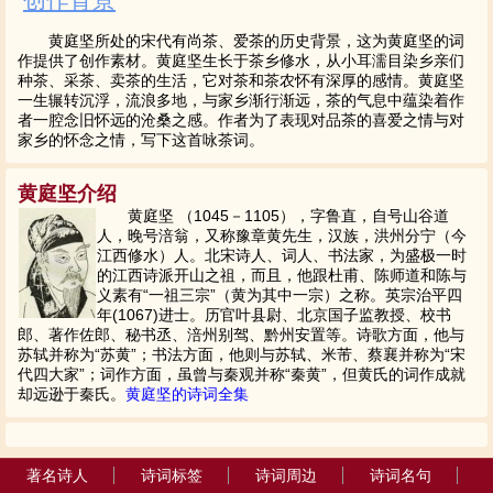
黄庭坚所处的宋代有尚茶、爱茶的历史背景，这为黄庭坚的词
作提供了创作素材。黄庭坚生长于茶乡修水，从小耳濡目染乡亲们
种茶、采茶、卖茶的生活，它对茶和茶农怀有深厚的感情。黄庭坚
一生辗转沉浮，流浪多地，与家乡渐行渐远，茶的气息中蕴染着作
者一腔念旧怀远的沧桑之感。作者为了表现对品茶的喜爱之情与对
家乡的怀念之情，写下这首咏茶词。
黄庭坚介绍
黄庭坚 （1045－1105），字鲁直，自号山谷道
人，晚号涪翁，又称豫章黄先生，汉族，洪州分宁（今
江西修水）人。北宋诗人、词人、书法家，为盛极一时
的江西诗派开山之祖，而且，他跟杜甫、陈师道和陈与
义素有“一祖三宗”（黄为其中一宗）之称。英宗治平四
年(1067)进士。历官叶县尉、北京国子监教授、校书
郎、著作佐郎、秘书丞、涪州别驾、黔州安置等。诗歌方面，他与
苏轼并称为“苏黄”；书法方面，他则与苏轼、米芾、蔡襄并称为“宋
代四大家”；词作方面，虽曾与秦观并称“秦黄”，但黄氏的词作成就
却远逊于秦氏。
黄庭坚的诗词全集
著名诗人
诗词标签
诗词周边
诗词名句