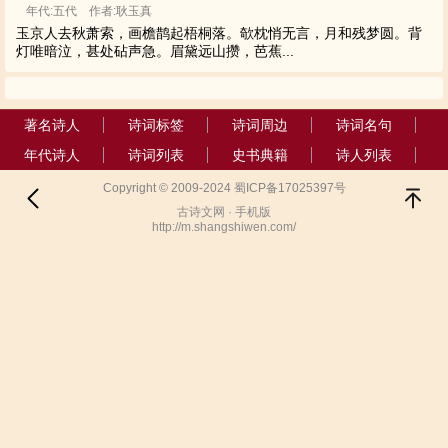
年代:五代 作者:耿玉真
玉京人去秋萧索，画檐鹊起梧桐落。欹枕悄无言，月和残梦圆。背
灯唯暗泣，甚处砧声急。眉黛远山攒，芭蕉...
著名诗人
诗词标签
诗词周边
诗词名句
年代诗人
诗词列表
史书典籍
诗人列表
Copyright © 2009-2024 蜀ICP备17025397号
古诗文网 · 手机版
http://m.shangshiwen.com/