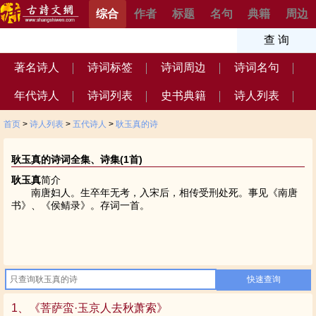
综合
作者
标题
名句
典籍
周边
著名诗人
诗词标签
诗词周边
诗词名句
年代诗人
诗词列表
史书典籍
诗人列表
首页
>
诗人列表
>
五代诗人
>
耿玉真的诗
耿玉真的诗词全集、诗集(1首)
耿玉真
简介
南唐妇人。生卒年无考，入宋后，相传受刑处死。事见《南唐
书》、《侯鲭录》。存词一首。
1、《菩萨蛮·玉京人去秋萧索》