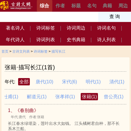
综合
作者
标题
名句
典籍
周边
著名诗人
诗词标签
诗词周边
诗词名句
年代诗人
诗词列表
史书典籍
诗人列表
首页
>
古诗文列表
>
诗词标签
>
描写长江
张籍·描写长江(1首)
年代:
全部
唐代
(10)
宋代
(6)
明代
(1)
清代
(1)
杜甫
(1)
郦道元
(1)
张孝祥
(1)
张籍
(1)
曾公亮
(1)
1、《春别曲》
年代:唐代 作者:张籍
长江春水绿堪染，莲叶出水大如钱。 江头橘树君自种，那不长
系木兰船。