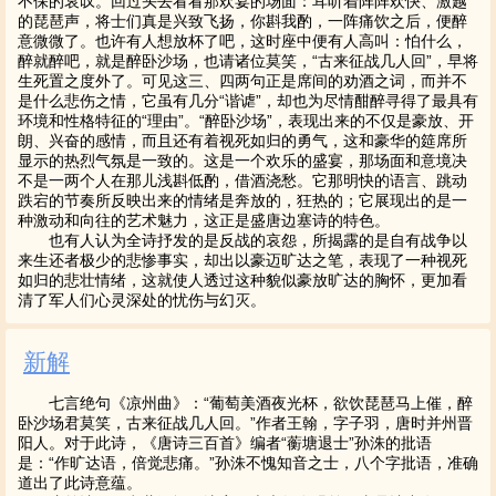
不保的哀叹。回过头去看看那欢宴的场面：耳听着阵阵欢快、激越
的琵琶声，将士们真是兴致飞扬，你斟我酌，一阵痛饮之后，便醉
意微微了。也许有人想放杯了吧，这时座中便有人高叫：怕什么，
醉就醉吧，就是醉卧沙场，也请诸位莫笑，“古来征战几人回”，早将
生死置之度外了。可见这三、四两句正是席间的劝酒之词，而并不
是什么悲伤之情，它虽有几分“谐谑”，却也为尽情酣醉寻得了最具有
环境和性格特征的“理由”。“醉卧沙场”，表现出来的不仅是豪放、开
朗、兴奋的感情，而且还有着视死如归的勇气，这和豪华的筵席所
显示的热烈气氛是一致的。这是一个欢乐的盛宴，那场面和意境决
不是一两个人在那儿浅斟低酌，借酒浇愁。它那明快的语言、跳动
跌宕的节奏所反映出来的情绪是奔放的，狂热的；它展现出的是一
种激动和向往的艺术魅力，这正是盛唐边塞诗的特色。
也有人认为全诗抒发的是反战的哀怨，所揭露的是自有战争以
来生还者极少的悲惨事实，却出以豪迈旷达之笔，表现了一种视死
如归的悲壮情绪，这就使人透过这种貌似豪放旷达的胸怀，更加看
清了军人们心灵深处的忧伤与幻灭。
新解
七言绝句《凉州曲》：“葡萄美酒夜光杯，欲饮琵琶马上催，醉
卧沙场君莫笑，古来征战几人回。”作者王翰，字子羽，唐时并州晋
阳人。对于此诗，《唐诗三百首》编者“蘅塘退士”孙洙的批语
是：“作旷达语，倍觉悲痛。”孙洙不愧知音之士，八个字批语，准确
道出了此诗意蕴。