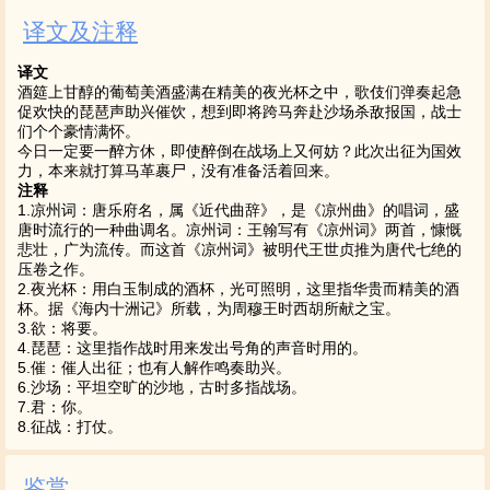
译文及注释
译文
酒筵上甘醇的葡萄美酒盛满在精美的夜光杯之中，歌伎们弹奏起急
促欢快的琵琶声助兴催饮，想到即将跨马奔赴沙场杀敌报国，战士
们个个豪情满怀。
今日一定要一醉方休，即使醉倒在战场上又何妨？此次出征为国效
力，本来就打算马革裹尸，没有准备活着回来。
注释
1.凉州词：唐乐府名，属《近代曲辞》，是《凉州曲》的唱词，盛
唐时流行的一种曲调名。凉州词：王翰写有《凉州词》两首，慷慨
悲壮，广为流传。而这首《凉州词》被明代王世贞推为唐代七绝的
压卷之作。
2.夜光杯：用白玉制成的酒杯，光可照明，这里指华贵而精美的酒
杯。据《海内十洲记》所载，为周穆王时西胡所献之宝。
3.欲：将要。
4.琵琶：这里指作战时用来发出号角的声音时用的。
5.催：催人出征；也有人解作鸣奏助兴。
6.沙场：平坦空旷的沙地，古时多指战场。
7.君：你。
8.征战：打仗。
鉴赏