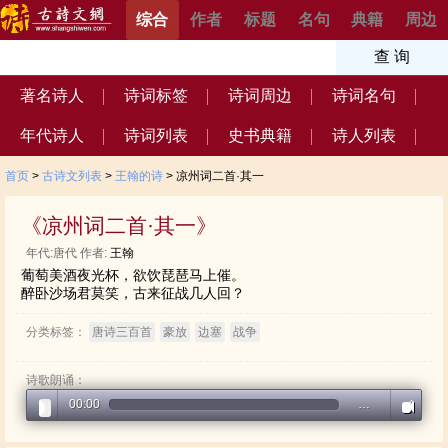
综合
作者
标题
名句
典籍
周边
著名诗人
诗词标签
诗词周边
诗词名句
年代诗人
诗词列表
史书典籍
诗人列表
首页
>
古诗文列表
>
王翰的诗
> 凉州词二首·其一
《凉州词二首·其一》
年代:唐代 作者:
王翰
葡萄美酒夜光杯，欲饮琵琶马上催。
醉卧沙场君莫笑，古来征战几人回？
分类标签：
唐诗三百首
豪放
边塞
战争
诗歌朗诵：
00:00
…