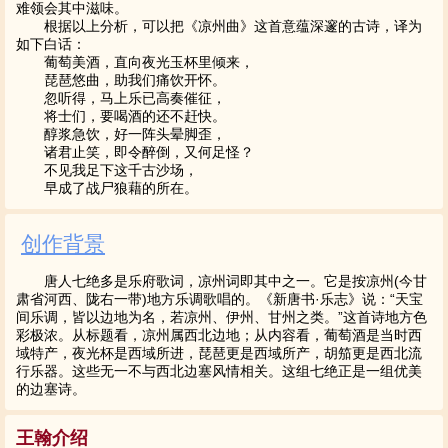
难领会其中滋味。
根据以上分析，可以把《凉州曲》这首意蕴深邃的古诗，译为
如下白话：
葡萄美酒，直向夜光玉杯里倾来，
琵琶悠曲，助我们痛饮开怀。
忽听得，马上乐已高奏催征，
将士们，要喝酒的还不赶快。
醇浆急饮，好一阵头晕脚歪，
诸君止笑，即令醉倒，又何足怪？
不见我足下这千古沙场，
早成了战尸狼藉的所在。
创作背景
唐人七绝多是乐府歌词，凉州词即其中之一。它是按凉州(今甘
肃省河西、陇右一带)地方乐调歌唱的。《新唐书·乐志》说：“天宝
间乐调，皆以边地为名，若凉州、伊州、甘州之类。”这首诗地方色
彩极浓。从标题看，凉州属西北边地；从内容看，葡萄酒是当时西
域特产，夜光杯是西域所进，琵琶更是西域所产，胡笳更是西北流
行乐器。这些无一不与西北边塞风情相关。这组七绝正是一组优美
的边塞诗。
王翰介绍