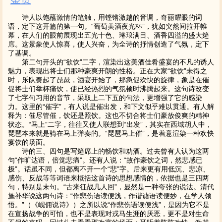
诗人以饱蘸激情的笔触，用铿锵激越的音调，奇丽耀眼的词
语，定下这开篇的第一句。“葡萄美酒夜光杯”，犹如突然间拉开帷
幕，在人们的眼前展现出五光十色、琳琅满目、酒香四溢的盛大筵
席。这景象使人惊喜，使人兴奋，为全诗的抒情创造了气氛，定下
了基调。
第二句开头的“欲饮”二字，渲染出这美酒佳肴盛宴的不凡的诱人
魅力，表现出将士们那种豪爽开朗的性格。正在大家“欲饮”未得之
时，乐队奏起了琵琶，酒宴开始了，那急促欢快的旋律，象是在催
促将士们举杯痛饮，使已经热烈的气氛顿时沸腾起来。这句诗改变
了七字句习用的音节，采取上二下五的句法，更增强了它的感染
力。这里的“催字”，有人说是催出发，和下文似乎难以贯通。有人解
释为：催尽管催，饮还是照饮。这也不切合将士们豪放俊爽的精神
状态。“马上”二字，往往又使人联想到“出发”，其实在西域胡人中，
琵琶本来就是骑在马上弹奏的。“琵琶马上催”，是着意渲染一种欢快
宴饮的场面。
诗的三、四句是写筵席上的畅饮和劝酒。过去曾有人认为这两
句“作旷达语，倍觉悲痛”。还有人说：“故作豪饮之词，然悲感已
极”。话虽不同，但都离不开一个“悲”字。后来更有用低沉、悲凉、
感伤、反战等等词语来概括这首诗的思想感情的，依据也是三四两
句，特别是末句。“古来征战几人回”，显然是一种夸张的说法。清代
施补华说这两句诗：“作悲伤语读便浅，作谐谑语读便妙，在学人领
悟。”（《岘佣说诗》）之所以说“作悲伤语读便浅”，是因为它不是
在宣扬战争的可怕，也不是表现对戎马生涯的厌恶，更不是对生命