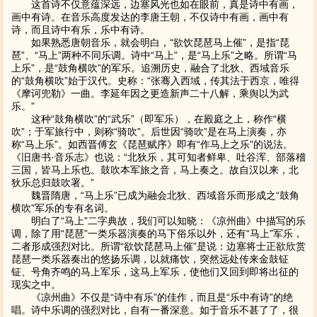
这首诗不仅意蕴深远，边塞风光也如在眼前，真是诗中有画，
画中有诗。在音乐高度发达的李唐王朝，不仅诗中有画，画中有
诗，而且诗中有乐，乐中有诗。
如果熟悉唐朝音乐，就会明白，“欲饮琵琶马上催”，是指“琵
琶”、“马上”两种不同乐调。诗中“马上”，是“马上乐”之略。所谓“马
上乐”，是“鼓角横吹”的军乐。追溯历史，融合了北狄、西域音乐
的“鼓角横吹”始于汉代。史称：“张骞入西域，传其法于西京，唯得
《摩诃兜勒》一曲。李延年因之更造新声二十八解，乘舆以为武
乐。”
这种“鼓角横吹”的“武乐”（即军乐），在殿庭之上，称作“横
吹”；于军旅行中，则称“骑吹”。后世因“骑吹”是在马上演奏，亦
称“马上乐”。如西晋傅玄《琵琶赋序》即有“作马上之乐”的说法。
《旧唐书·音乐志》也说：“北狄乐，其可知者鲜卑、吐谷浑、部落稽
三国，皆马上乐也。鼓吹本军旅之音，马上奏之。故自汉以来，北
狄乐总归鼓吹署。”
魏晋隋唐，“马上乐”已成为融会北狄、西域音乐而形成之“鼓角
横吹”军乐的专有名词。
明白了“马上”二字典故，我们可以知晓：《凉州曲》中描写的乐
调，除了用“琵琶”一类乐器演奏的马下俗乐以外，还有“马上”军乐，
二者形成强烈对比。所谓“欲饮琵琶马上催”是说：边塞将士正欲欣赏
琵琶一类乐器奏出的悠扬乐调，以就痛饮，突然远处传来金鼓钲
钲、号角齐鸣的马上军乐，这马上军乐，使他们又回到即将出征的
现实之中。
《凉州曲》不仅是“诗中有乐”的佳作，而且是“乐中有诗”的绝
唱。诗中乐调的强烈对比，自有一番深意。如于音乐不甚了了，很