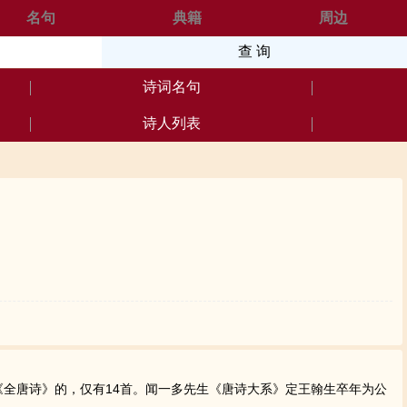
名句
典籍
周边
诗词名句
诗人列表
全唐诗》的，仅有14首。闻一多先生《唐诗大系》定王翰生卒年为公