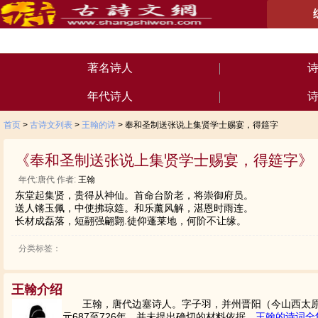
著名诗人
年代诗人
首页
>
古诗文列表
>
王翰的诗
> 奉和圣制送张说上集贤学士赐宴，得筵字
《奉和圣制送张说上集贤学士赐宴，得筵字》
年代:唐代 作者:
王翰
东堂起集贤，贵得从神仙。首命台阶老，将崇御府员。
送人锵玉佩，中使拂琼筵。和乐薰风解，湛恩时雨连。
长材成磊落，短翮强翩翾.徒仰蓬莱地，何阶不让缘。
分类标签：
王翰介绍
王翰，唐代边塞诗人。字子羽，并州晋阳（今山西太
元687至726年，并未提出确切的材料依据。
王翰的诗词全