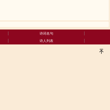
诗词名句
诗人列表