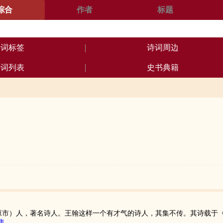
综合
作者
标题
诗词标签
诗词周边
诗词列表
史书典籍
原市）人，著名诗人。王翰这样一个有才气的诗人，其集不传。其诗载于《
集