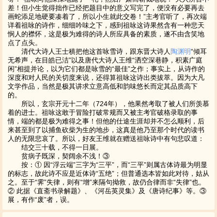
差！但小生觉得拙作已经把题目中的意义写完了，便没有必要再去
画蛇添足地硬要凑着了，所以小生就此交卷！”主考官听了，再次端
详着祖咏的诗作，细细吟味之下，感到祖咏这诗果然含有一种悲天
悯人的襟怀，这是极为难得的诗人所应具备的素质，遂不由含笑地
点了点头。
清代大诗人王士稹把他这首咏雪诗，跟东晋大诗人
陶渊明
“倾耳
无希声，在目皓已洁”以及唐代大诗人王维“洒空深巷静，积素广庭
闲”相提并论，以为它们都是咏雪的“最佳”之作；事实上，从诗作的
深度和对人民的关切度来说，还得算祖咏这诗出类拔萃。因为大凡
文学作品，当然是极其讲求立意高低和韵味悠长而定其品质高下
的。
所以，玄宗开元十二年（724年），他果然考取了被人们所羡慕
着的进士。祖咏这敢于冒险打破常规而又被主考官破格录取的事
情，端的都是极为难得之事！但他的仕途生涯却并不怎么顺利，后
来甚至到了以捕鱼砍柴为生的地步，这真是他乃至那个时代的读书
人的无限悲哀了。所以，好友王维就在赠送祖咏诗中有句悲叹道：
结交三十载，不得一日展。
贫病子既深，契阔余不浅！③
按：① 因“浮云端”三字为“三平”，而“三平”则属古体诗最为明显
的标志，故此诗不应是近体诗“五绝”；但普通选本皆如此对待，姑从
之。至于“霁”失律，则有“增”来隔句拗救，故仍合律而非“失律”也。
② 此据《直斋书录解题》、《河岳英灵集》及《唐诗纪事》等。③
展，有作“废”者，误。