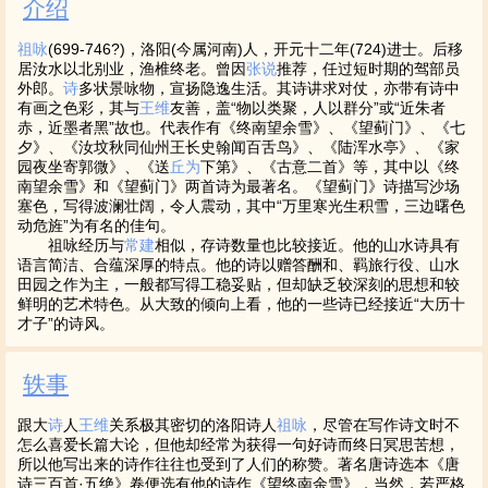
介绍
祖咏
(699-746?)，洛阳(今属河南)人，开元十二年(724)进士。后移
居汝水以北别业，渔椎终老。曾因
张说
推荐，任过短时期的驾部员
外郎。
诗
多状景咏物，宣扬隐逸生活。其诗讲求对仗，亦带有诗中
有画之色彩，其与
王维
友善，盖“物以类聚，人以群分”或“近朱者
赤，近墨者黑”故也。代表作有《终南望余雪》、《望蓟门》、《七
夕》、《汝坟秋同仙州王长史翰闻百舌鸟》、《陆浑水亭》、《家
园夜坐寄郭微》、《送
丘为
下第》、《古意二首》等，其中以《终
南望余雪》和《望蓟门》两首诗为最著名。《望蓟门》诗描写沙场
塞色，写得波澜壮阔，令人震动，其中“万里寒光生积雪，三边曙色
动危旌”为有名的佳句。
祖咏经历与
常建
相似，存诗数量也比较接近。他的山水诗具有
语言简洁、合蕴深厚的特点。他的诗以赠答酬和、羁旅行役、山水
田园之作为主，一般都写得工稳妥贴，但却缺乏较深刻的思想和较
鲜明的艺术特色。从大致的倾向上看，他的一些诗已经接近“大历十
才子”的诗风。
轶事
跟大
诗
人
王维
关系极其密切的洛阳诗人
祖咏
，尽管在写作诗文时不
怎么喜爱长篇大论，但他却经常为获得一句好诗而终日冥思苦想，
所以他写出来的诗作往往也受到了人们的称赞。著名唐诗选本《唐
诗三百首·五绝》卷便选有他的诗作《望终南余雪》，当然，若严格