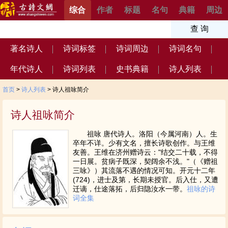
综合
作者
标题
名句
典籍
周边
著名诗人
诗词标签
诗词周边
诗词名句
年代诗人
诗词列表
史书典籍
诗人列表
首页
>
诗人列表
> 诗人祖咏简介
诗人祖咏简介
祖咏 唐代诗人。洛阳（今属河南）人。生
卒年不详。少有文名，擅长诗歌创作。与王维
友善。王维在济州赠诗云："结交二十载，不得
一日展。贫病子既深，契阔余不浅。"（《赠祖
三咏》）其流落不遇的情况可知。开元十二年
(724)，进士及第，长期未授官。后入仕，又遭
迁谪，仕途落拓，后归隐汝水一带。
祖咏的诗
词全集