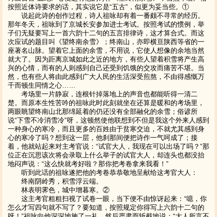
按照近体诗要求的话，其实说它是“五古”，似更为妥当些。①
说起此诗的创作过程，诗人祖咏却有着一番颇不寻常的经历。
那年冬天，祖咏到了京城长安参加进士考试。按照考试的惯例，举
子们无疑要写上一首六韵十二句的五言排律诗，这才算合式。而这
次应试的题目叫《望终南余雪》；终南山，亦即横亘陕西等省的一
座著名山脉。望着它上面的余雪，不用说，它使人想像的余地当然
就大了。因为距离京城如此之近的地方，有些人望着积雪将产生高
兴的心情，而有的人则感到自己还受到饥饿的交攻而痛苦不堪。当
然，也有些人将由此感到广大人民的生活深受煎熬，不由得感慨万
千而顿生同情之心……
考场里一片静寂，连根针掉落地上的声音也都能听得一清二
楚。而原本生性苦吟的祖咏此时此刻就坐在还算是暖和的考场里，
两眼眺望终南山北那绵延着的仍还没有全部融化的余雪；俗谚所
说“下雪不冷消雪冷”呀，这顿然使他联想到不但是我这个外来人感到
一种身心的寒冷，而且更多的百姓由于贫寒交迫，不就尤其感到身
心的寒冷了吗？想到这一层，他刹那间便把诗作一气呵成了；接
着，他就站起来对主考官说：“试官大人，我现在可以出场了吗？”那
位正在沉思该次将会录取上什么举子的试官大人，却连头也都没抬
地闷声说：“这么快就考好啦？那你把考卷拿来我看！”
听到此话的祖咏遂把他的考卷恭恭敬地呈献给这考官大人：
终南阴岭秀，积雪浮云端。
林表明霁色，城中增暮寒。②
这主考官粗粗扫视了试卷一眼，当下便不由惊讶起来：“噫，你
怎么才写四句就不写了？要知道，按照规定你得写上六韵十二句的
呀！”祖咏向他深深地施了一礼，然后严肃而斩截地说：“大人所言不