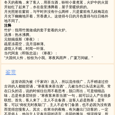
冬天的夜晚，来了客人，用茶当酒，吩咐小童煮茗，火炉中的火苗
开始红了起来了，水在壶里沸腾着，屋子里暖烘烘的。
月光照射在窗前，与平时并没有什么两样，只是窗前有几枝梅花在
月光下幽幽地开着，芳香袭人。这使得今日的月色显得与往日格外
地不同了。
注释
竹炉：指用竹篾做成的套子套着的火炉。
汤沸：热水沸腾。
元朝揭傒斯《寒夜》：
疏星冻霜空，流月湿林薄。
虚馆人不眠，时闻一叶落。
当代阿袁（即陈忠远）《寒夜》：
"大国何人怜，纷纷为小我。寒夜风雨声，广厦万间破。"
鉴赏
这首诗因为被《千家诗》选入，所以流传很广，几乎稍读过些
古诗的人都能背诵，“寒夜客来茶当酒”，几被当作口头话来运用。常
在口头的话，说的时候往往用不着思考，脱口而出，可是细细品
味，总是有多层转折，“寒夜客来茶当酒”一句，就可以让人产生很多
联想。首先，客人来了，主人不去备酒，这客人必是熟客，是常
客，可以“倚杖无时夜敲门”，主人不必专门备酒，也不必因为没有酒
而觉得怠慢客人。其次，在寒冷的夜晚，有兴趣出门访客的，一定
不是俗人，他与主人定有共同的语言，共同的雅兴，情谊很深，所