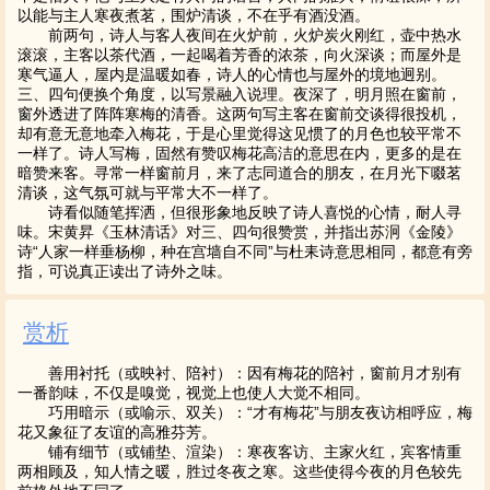
以能与主人寒夜煮茗，围炉清谈，不在乎有酒没酒。
前两句，诗人与客人夜间在火炉前，火炉炭火刚红，壶中热水
滚滚，主客以茶代酒，一起喝着芳香的浓茶，向火深谈；而屋外是
寒气逼人，屋内是温暖如春，诗人的心情也与屋外的境地迥别。
三、四句便换个角度，以写景融入说理。夜深了，明月照在窗前，
窗外透进了阵阵寒梅的清香。这两句写主客在窗前交谈得很投机，
却有意无意地牵入梅花，于是心里觉得这见惯了的月色也较平常不
一样了。诗人写梅，固然有赞叹梅花高洁的意思在内，更多的是在
暗赞来客。寻常一样窗前月，来了志同道合的朋友，在月光下啜茗
清谈，这气氛可就与平常大不一样了。
诗看似随笔挥洒，但很形象地反映了诗人喜悦的心情，耐人寻
味。宋黄昇《玉林清话》对三、四句很赞赏，并指出苏泂《金陵》
诗“人家一样垂杨柳，种在宫墙自不同”与杜耒诗意思相同，都意有旁
指，可说真正读出了诗外之味。
赏析
善用衬托（或映衬、陪衬）：因有梅花的陪衬，窗前月才别有
一番韵味，不仅是嗅觉，视觉上也使人大觉不相同。
巧用暗示（或喻示、双关）：“才有梅花”与朋友夜访相呼应，梅
花又象征了友谊的高雅芬芳。
铺有细节（或铺垫、渲染）：寒夜客访、主家火红，宾客情重
两相顾及，知人情之暖，胜过冬夜之寒。这些使得今夜的月色较先