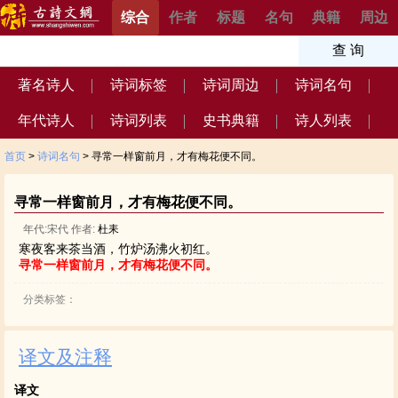
综合
作者
标题
名句
典籍
周边
著名诗人
诗词标签
诗词周边
诗词名句
年代诗人
诗词列表
史书典籍
诗人列表
首页
>
诗词名句
> 寻常一样窗前月，才有梅花便不同。
寻常一样窗前月，才有梅花便不同。
年代:宋代 作者:
杜耒
寒夜客来茶当酒，竹炉汤沸火初红。
寻常一样窗前月，才有梅花便不同。
分类标签：
译文及注释
译文