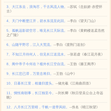
3、大江东去，浪淘尽，千古风流人物。
--苏轼《念奴娇·赤壁怀
古》
4、天门中断楚江开，碧水东流至此回。
--李白《望天门山》
5、孤帆远影碧空尽，唯见长江天际流。
--李白《黄鹤楼送孟浩然
之广陵》
6、山随平野尽，江入大荒流。
--李白《渡荆门送别》
7、不知江月待何人，但见长江送流水。
--张若虚《春江花月夜》
8、阁中帝子今何在？槛外长江空自流。
--王勃《滕王阁序》
9、长江悲已滞，万里念将归。
--王勃《山中》
10、日暮长江里，相邀归渡头。
--储光羲《江南曲四首》
11、惆怅南朝事，长江独至今。
--刘长卿《秋日登吴公台上寺远
眺》
12、八月长江万里晴，千帆一道带风轻。
--佚名《晴江秋望》