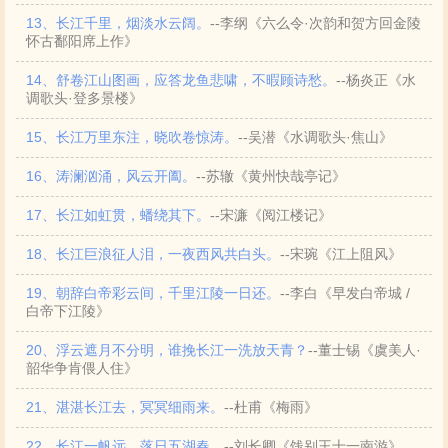
13、长江千里，烟淡水云阔。
--李纲《六么令·次韵和贺方回金陵
怀古鄱阳席上作》
14、舒卷江山图画，应答龙鱼悲啸，不暇顾诗愁。
--杨炎正《水
调歌头·登多景楼》
15、长江万里东注，晓吹卷惊涛。
--吴潜《水调歌头·焦山》
16、涛澜汹涌，风云开阖。
--苏辙《黄州快哉亭记》
17、长江如虹贯，蟠绕其下。
--宋濂《阅江楼记》
18、长江巨浪征人泪，一夜西风共白头。
--宋琬《江上阻风》
19、朝辞白帝彩云间，千里江陵一日还。
--李白《早发白帝城 /
白帝下江陵》
20、浮云遮月不分明，谁挽长江一洗放天青？
--董士锡《虞美人·
韶华争肯偎人住》
21、湛湛长江去，冥冥细雨来。
--杜甫《梅雨》
22、长江一帆远，落日五湖春。
--刘长卿《饯别王十一南游》