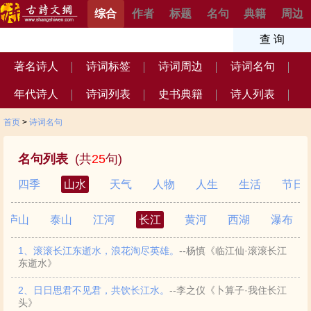
综合
作者
标题
名句
典籍
周边
著名诗人
诗词标签
诗词周边
诗词名句
年代诗人
诗词列表
史书典籍
诗人列表
首页
>
诗词名句
名句列表
(共
25
句)
四季
山水
天气
人物
人生
生活
节日
庐山
泰山
江河
长江
黄河
西湖
瀑布
1、滚滚长江东逝水，浪花淘尽英雄。
--杨慎《临江仙·滚滚长江
东逝水》
2、日日思君不见君，共饮长江水。
--李之仪《卜算子·我住长江
头》