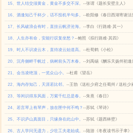
15、世人结交须黄金，黄金不多交不深。
--张谓《题长安壁主人》
16、酒逢知己千杯少，话不投机半句多。
--欧阳修《春日西湖寄谢法
17、长风破浪会有时，直挂云帆济沧海。
--李白《行路难·其一》
18、人生亦有命，安能行叹复坐愁？
--鲍照《拟行路难·其四》
19、时人不识凌云木，直待凌云始道高。
--杜荀鹤《小松》
20、沉舟侧畔千帆过，病树前头万木春。
--刘禹锡《酬乐天扬州初
21、会当凌绝顶，一览众山小。
--杜甫《望岳》
22、海内存知己，天涯若比邻。
--王勃《送杜少府之任蜀州 / 送杜
23、等闲识得东风面，万紫千红总是春。
--朱熹《春日》
24、若言琴上有琴声，放在匣中何不鸣？
--苏轼《琴诗》
25、不识庐山真面目，只缘身在此山中。
--苏轼《题西林壁》
26、古人学问无遗力，少壮工夫老始成。
--陆游《冬夜读书示子聿》