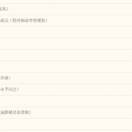
夜风》
叔云 / 陪侍御叔华登楼歌》
别亦难》
淳令予问之》
》
九涵辉楼呈徐君猷》
》