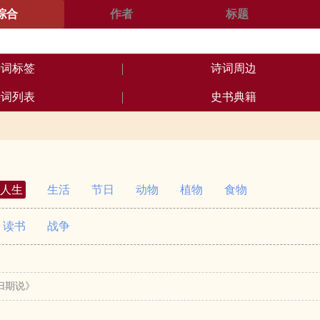
综合
作者
标题
诗词标签
诗词周边
诗词列表
史书典籍
人生
生活
节日
动物
植物
食物
读书
战争
归期说》