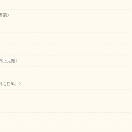
曹韵》
逢席上见赠》
少府之任蜀川》