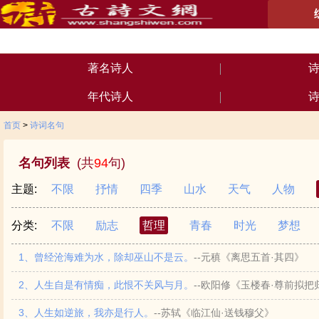
著名诗人
年代诗人
首页
>
诗词名句
名句列表
(共
94
句)
主题:
不限
抒情
四季
山水
天气
人物
分类:
不限
励志
哲理
青春
时光
梦想
1、曾经沧海难为水，除却巫山不是云。
--元稹《离思五首·其四》
2、人生自是有情痴，此恨不关风与月。
--欧阳修《玉楼春·尊前拟把
3、人生如逆旅，我亦是行人。
--苏轼《临江仙·送钱穆父》