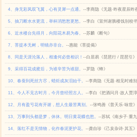
4、身无彩凤双飞翼，心有灵犀一点通。
--李商隐《无题·昨夜星辰昨
5、抽刀断水水更流，举杯消愁愁更愁。
--李白《宣州谢脁楼饯别校书
6、近水楼台先得月，向阳花木易为春。
--苏麟《断句》
7、菩提本无树，明镜亦非台。
--惠能《菩提偈》
8、同是天涯沦落人，相逢何必曾相识！
--白居易《琵琶行 / 琵琶引》
9、采得百花成蜜后，为谁辛苦为谁甜。
--罗隐《蜂》
10、春蚕到死丝方尽，蜡炬成灰泪始干。
--李商隐《无题·相见时难
11、今人不见古时月，今月曾经照古人。
--李白《把酒问月·故人贾
12、月有盈亏花有开谢，想人生最苦离别。
--张鸣善《普天乐·咏世
13、万事到头都是梦，休休。明日黄花蝶也愁。
--苏轼《南乡子·重
14、落红不是无情物，化作春泥更护花。
--龚自珍《己亥杂诗·其五