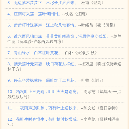
3、无边落木萧萧下，不尽长江滚滚来。
--杜甫《登高》
4、江南可采莲，莲叶何田田。
--佚名《江南》
5、萧萧梧叶送寒声，江上秋风动客情。
--叶绍翁《夜书所见》
6、谁念西风独自凉，萧萧黄叶闭疏窗，沉思往事立残阳。
--纳兰
性德《浣溪沙·谁念西风独自凉》
7、青山绿水，白草红叶黄花。
--白朴《天净沙·秋》
8、接天莲叶无穷碧，映日荷花别样红。
--杨万里《晓出净慈寺送
林子方》
9、停车坐爱枫林晚，霜叶红于二月花。
--杜牧《山行》
10、梧桐叶上三更雨，叶叶声声是别离。
--周紫芝《鹧鸪天·一点
残红欲尽时》
11、一夜雨声凉到梦，万荷叶上送秋来。
--陈文述《夏日杂诗》
12、荷叶生时春恨生，荷叶枯时秋恨成。
--李商隐《暮秋独游曲
江》