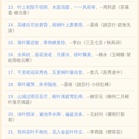
13、叶上初阳干宿雨、水面清圆，一一风荷举。
--周邦彦《苏幕
遮·燎沉香》
14、高楼目尽欲黄昏，梧桐叶上萧萧雨。
--晏殊《踏莎行·碧海无
波》
15、落叶聚还散，寒鸦栖复惊。
--李白《三五七言 / 秋风词》
16、水风轻，蘋花渐老，月露冷、梧叶飘黄。
--柳永《玉蝴蝶·望
处雨收云断》
17、千里稻花应秀色，五更桐叶最佳音。
--曾几《苏秀道中》
18、翠叶藏莺，朱帘隔燕。
--晏殊《踏莎行·小径红稀》
19、山城过雨百花尽，榕叶满庭莺乱啼。
--柳宗元《柳州二月榕
叶落尽偶题》
20、绿叶阴浓，遍池亭水阁，偏趁凉多。
--元好问《骤雨打新
荷》
21、世间花叶不相伦，花入金盆叶作尘。
--李商隐《赠荷花》