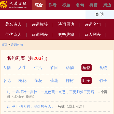
综合
作者
标题
名句
典籍
周边
著名诗人
诗词标签
诗词周边
诗词名句
年代诗人
诗词列表
史书典籍
诗人列表
首页
>
诗词名句
名句列表
(共
203
句)
人物
人生
生活
节日
动物
植物
食物
梨花
桃花
荷花
菊花
柳树
叶子
竹子
1、一声梧叶一声秋，一点芭蕉一点愁，三更归梦三更后。
--徐再
思《水仙子·夜雨》
2、落叶他乡树，寒灯独夜人。
--马戴《灞上秋居》