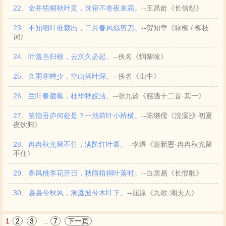
22、金井梧桐秋叶黄，珠帘不卷夜来霜。
--王昌龄《长信怨》
23、不知细叶谁裁出，二月春风似剪刀。
--贺知章《咏柳 / 柳枝
词》
24、叶落当归根，云沉久必起。
--佚名《悯黎咏》
25、久雨寒蝉少，空山落叶深。
--佚名《山中》
26、兰叶春葳蕤，桂华秋皎洁。
--张九龄《感遇十二首·其一》
27、笑指吾庐何处是？一池荷叶小桥横。
--陈继儒《浣溪沙·初夏
夜饮归》
28、冉冉秋光留不住，满阶红叶暮。
--李煜《谢新恩·冉冉秋光留
不住》
29、春风桃李花开日，秋雨梧桐叶落时。
--白居易《长恨歌》
30、袅袅兮秋风，洞庭波兮木叶下。
--屈原《九歌·湘夫人》
1
2
3
..
7
下一页