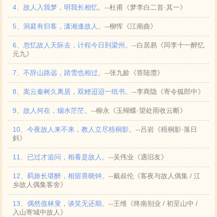
4、故人入我梦，明我长相忆。
--杜甫《梦李白二首·其一》
5、洞庭有归客，潇湘逢故人。
--柳恽《江南曲》
6、忽忆故人天际去，计程今日到梁州。
--白居易《同李十一醉忆
元九》
7、不辞山路远，踏雪也相过。
--张九龄《答陆澧》
8、嵩云秦树久离居，双鲤迢迢一纸书。
--李商隐《寄令狐郎中》
9、故人何在，烟水茫茫。
--柳永《玉蝴蝶·望处雨收云断》
10、今夜故人来不来，教人立尽梧桐影。
--吕岩《梧桐影·落日
斜》
11、已过才追问，相看是故人。
--吴伟业《遇旧友》
12、羁旅长堪醉，相留畏晓钟。
--戴叔伦《客夜与故人偶集 / 江
乡故人偶集客舍》
13、偶然值林叟，谈笑无还期。
--王维《终南别业 / 初至山中 /
入山寄城中故人》