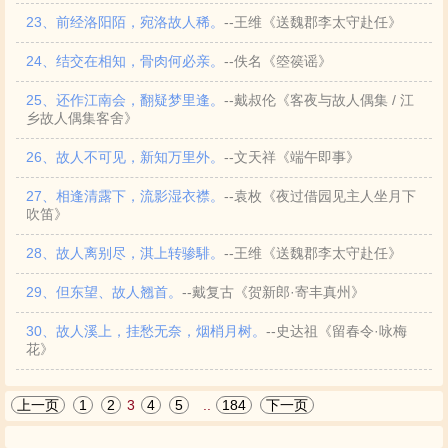
23、前经洛阳陌，宛洛故人稀。
--王维《送魏郡李太守赴任》
24、结交在相知，骨肉何必亲。
--佚名《箜篌谣》
25、还作江南会，翻疑梦里逢。
--戴叔伦《客夜与故人偶集 / 江
乡故人偶集客舍》
26、故人不可见，新知万里外。
--文天祥《端午即事》
27、相逢清露下，流影湿衣襟。
--袁枚《夜过借园见主人坐月下
吹笛》
28、故人离别尽，淇上转骖騑。
--王维《送魏郡李太守赴任》
29、但东望、故人翘首。
--戴复古《贺新郎·寄丰真州》
30、故人溪上，挂愁无奈，烟梢月树。
--史达祖《留春令·咏梅
花》
上一页
1
2
3
4
5
..
184
下一页