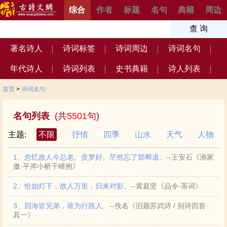
综合
作者
标题
名句
典籍
周边
著名诗人
诗词标签
诗词周边
诗词名句
年代诗人
诗词列表
史书典籍
诗人列表
首页
>
诗词名句
名句列表
(共
5501
句)
主题:
不限
抒情
四季
山水
天气
人物
1、忽忆故人今总老。贪梦好。茫然忘了邯郸道。
--王安石《渔家
傲·平岸小桥千嶂抱》
2、恰如灯下，故人万里，归来对影。
--黄庭坚《品令·茶词》
3、四海皆兄弟，谁为行路人。
--佚名《旧题苏武诗 / 别诗四首·
其一》