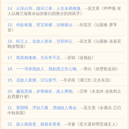
14、云深山坞，烟冷江皋，人生未易相逢。
--吴文英《声声慢·友
人以梅兰瑞香水仙供客曰四香分韵得风字》
15、何处相逢，登宝钗楼，访铜雀台。
--刘克庄《沁园春·梦孚
若》
16、松江上，念故人老矣，甘卧闲云。
--吴文英《沁园春·送翁宾
旸游鄂渚》
17、客路相逢难，为乐常不足。
--苏轼《送顿起》
18、一一书来报故人，我欲因之壮心魄。
--李白《赤壁歌送别》
19、况故人新拥，汉坛旌节。
--辛弃疾《满江红·汉水东流》
20、邂逅淇南，岁寒独在，故人襟抱。
--王恽《水龙吟·送焦和之
赴西夏行省》
21、算阴晴，浑似几番，渭城故人离会。
--吴文英《永遇乐·乙巳
中秋风雨》
22、故人南燕吏，籍籍名更香。
--岑参《至大梁却寄匡城主人》