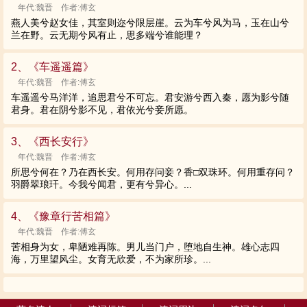
年代:魏晋 作者:傅玄
燕人美兮赵女佳，其室则迩兮限层崖。云为车兮风为马，玉在山兮
兰在野。云无期兮风有止，思多端兮谁能理？
2、《车遥遥篇》
年代:魏晋 作者:傅玄
车遥遥兮马洋洋，追思君兮不可忘。君安游兮西入秦，愿为影兮随
君身。君在阴兮影不见，君依光兮妾所愿。
3、《西长安行》
年代:魏晋 作者:傅玄
所思兮何在？乃在西长安。何用存问妾？香□双珠环。何用重存问？
羽爵翠琅玕。今我兮闻君，更有兮异心。...
4、《豫章行苦相篇》
年代:魏晋 作者:傅玄
苦相身为女，卑陋难再陈。男儿当门户，堕地自生神。雄心志四
海，万里望风尘。女育无欣爱，不为家所珍。...