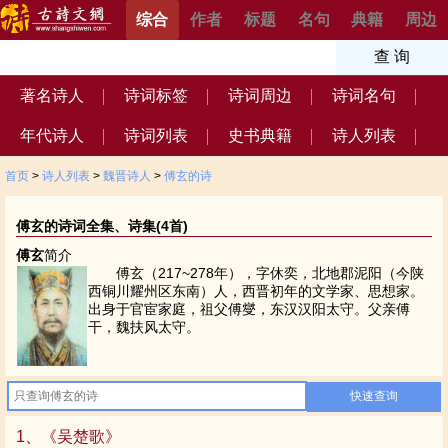
综合
作者
标题
名句
典籍
周边
著名诗人
诗词标签
诗词周边
诗词名句
年代诗人
诗词列表
史书典籍
诗人列表
首页
>
诗人列表
>
魏晋诗人
>
傅玄的诗
傅玄的诗词全集、诗集(4首)
傅玄
简介
傅玄（217~278年），字休奕，北地郡泥阳（今陕
西铜川耀州区东南）人，西晋初年的文学家、思想家。
出身于官宦家庭，祖父傅燮，东汉汉阳太守。父亲傅
干，魏扶风太守。
1、《吴楚歌》