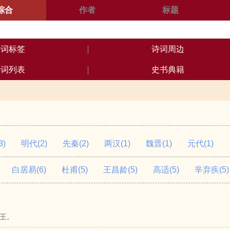
综合
作者
标题
诗词标签
诗词周边
诗词列表
史书典籍
3)
明代
(2)
先秦
(2)
两汉
(1)
魏晋
(1)
元代
(1)
白居易
(6)
杜甫
(5)
王昌龄
(5)
高适
(5)
辛弃疾
(5)
王。