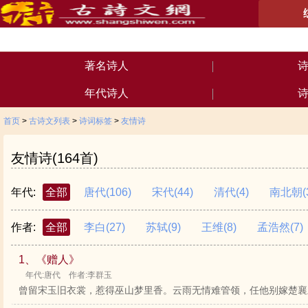
著名诗人
年代诗人
首页
>
古诗文列表
>
诗词标签
>
友情诗
友情诗(164首)
年代:
全部
唐代
(106)
宋代
(44)
清代
(4)
南北朝
(
作者:
全部
李白
(27)
苏轼
(9)
王维
(8)
孟浩然
(7)
1、《赠人》
年代:唐代 作者:李群玉
曾留宋玉旧衣裳，惹得巫山梦里香。云雨无情难管领，任他别嫁楚襄