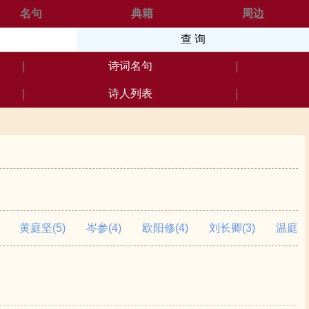
名句
典籍
周边
诗词名句
诗人列表
黄庭坚
(5)
岑参
(4)
欧阳修
(4)
刘长卿
(3)
温庭筠