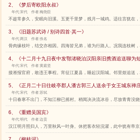
2、《梦后寄欧阳永叔》
年代:宋代 作者:梅尧臣
不趁常参久，安眠向旧溪。五更千里梦，残月一城鸡。适往言犹在，
3、《旧题苏武诗 / 别诗四首·其一》
年代:两汉 作者:佚名
骨肉缘枝叶，结交亦相因。四海皆兄弟，谁为行路人。况我连枝树，与
4、《十二月十九日夜中发鄂渚晓泊汉阳亲旧携酒追送聊为
年代:宋代 作者:黄庭坚
接淅报官府，敢违王事程。宵征江夏县，睡起汉阳城。邻里烦追送，
5、《正月二十日往岐亭郡人潘古郭三人送余于女王城东禅
年代:宋代 作者:苏轼
十日春寒不出门，不知江柳已摇村。稍闻决决流冰谷，尽放青青没烧痕
6、《重赠吴国宾》
年代:明代 作者:边贡
汉江明月照归人，万里秋风一叶身。休把客衣轻浣濯，此中犹有帝京
7、《柳枝词》