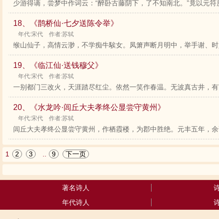
少游得谪，尝梦中作词云：“醉卧古藤阴下，了不知南北。”竟以元符庚
18、《鹊桥仙·七夕送陈令举》
年代:宋代 作者:苏轼
缑山仙子，高情云渺，不学痴牛騃女。凤箫声断月明中，举手谢、时人
19、《临江仙·送钱穆父》
年代:宋代 作者:苏轼
一别都门三改火，天涯踏尽红尘。依然一笑作春温。无波真古井，有节
20、《水龙吟·闾丘大夫孝终公显尝守黄州》
年代:宋代 作者:苏轼
闾丘大夫孝终公显尝守黄州，作栖霞楼，为郡中胜绝。元丰五年，余谪
1
2
3
..
9
下一页
著名诗人
年代诗人