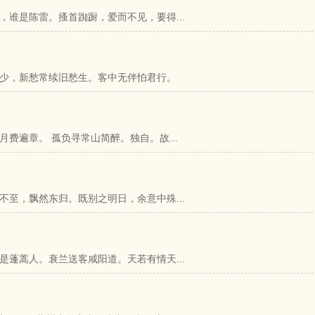
谁是陈雷。搔首踟蹰，爱而不见，要得...
少，新愁常续旧愁生。客中无伴怕君行。
费遍章。 孤负寻常山简醉。独自。故...
至，飘然东归。既别之明日，余意中殊...
蓬蒿人。衰兰送客咸阳道。天若有情天...