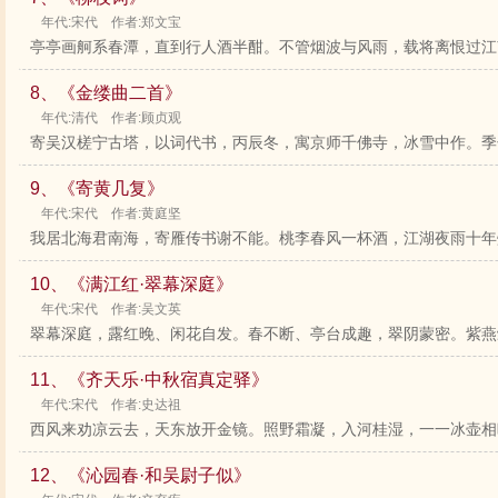
年代:宋代 作者:郑文宝
亭亭画舸系春潭，直到行人酒半酣。不管烟波与风雨，载将离恨过江
8、《金缕曲二首》
年代:清代 作者:顾贞观
寄吴汉槎宁古塔，以词代书，丙辰冬，寓京师千佛寺，冰雪中作。季子
9、《寄黄几复》
年代:宋代 作者:黄庭坚
我居北海君南海，寄雁传书谢不能。桃李春风一杯酒，江湖夜雨十年灯
10、《满江红·翠幕深庭》
年代:宋代 作者:吴文英
翠幕深庭，露红晚、闲花自发。春不断、亭台成趣，翠阴蒙密。紫燕雏
11、《齐天乐·中秋宿真定驿》
年代:宋代 作者:史达祖
西风来劝凉云去，天东放开金镜。照野霜凝，入河桂湿，一一冰壶相映
12、《沁园春·和吴尉子似》