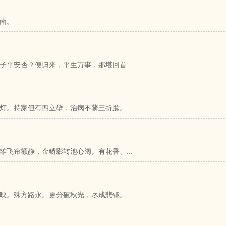
南。
平安否？便归来，平生万事，那堪回首...
。持家但有四立壁，治病不蕲三折肱。...
飞帘额静，金鳞影转池心阔。有花香、...
。殊方路永。更分破秋光，尽成悲镜。...