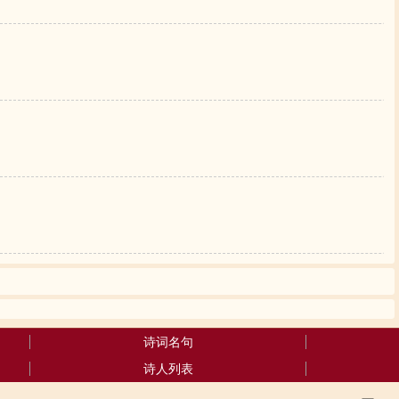
诗词名句
诗人列表