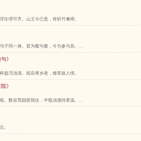
浮生理可齐。山王今已贵，肯听竹禽啼。
子同一身。昔为鸳与鸯，今为参与辰。...
短句》
杯盘泻浊清。袛应瘴乡老，难答故人情。
庄院》
。数亩荒园留我住，半瓶浊酒待君温。...
尘。