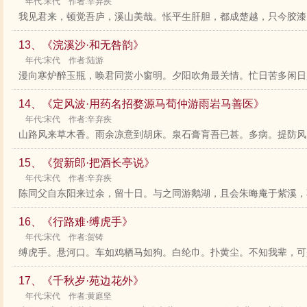
年代:宋代 作者:辛弃疾
我见君来，顿觉吾庐，溪山美哉。怅平生肝胆，都成楚越，只今胶漆，
13、《浣溪沙·和无咎韵》
年代:宋代 作者:陆游
漫向寒炉醉玉瓶，唤君同赏小窗明。夕阳吹角最关情。忙日苦多闲日
14、《定风波·用药名招婺源马荀仲游雨岩马善医》
年代:宋代 作者:辛弃疾
山路风来草木香。雨余凉意到胡床。泉石膏肓吾已甚。多病。提防风月
15、《贺新郎·把酒长亭说》
年代:宋代 作者:辛弃疾
陈同父自东阳来过余，留十日。与之同游鹅湖，且会朱晦庵于紫溪，不
16、《行路难·缚虎手》
年代:宋代 作者:贺铸
缚虎手。悬河口。车如鸡栖马如狗。白纶巾。扑黄尘。不知我辈，可是
17、《千秋岁·苑边花外》
年代:宋代 作者:黄庭坚