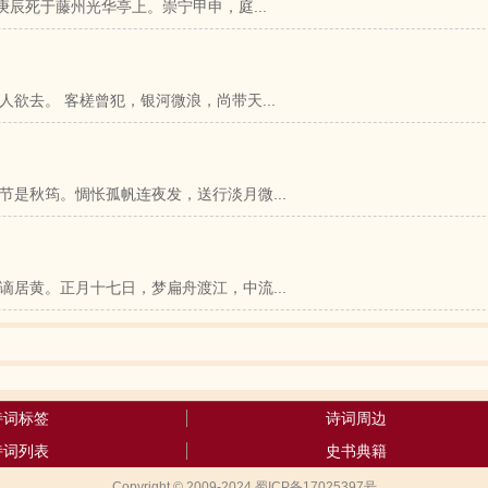
辰死于藤州光华亭上。崇宁甲申，庭...
欲去。 客槎曾犯，银河微浪，尚带天...
是秋筠。惆怅孤帆连夜发，送行淡月微...
居黄。正月十七日，梦扁舟渡江，中流...
诗词标签
诗词周边
诗词列表
史书典籍
Copyright © 2009-2024 蜀ICP备17025397号