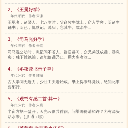
2、《王冕好学》
年代:明代 作者:宋濂
王冕者，诸暨人。七八岁时，父命牧牛陇上，窃入学舍，听诸生
诵书；听已，辄默记。暮归，忘其牛。或牵牛...
3、《司马光好学》
年代:宋代 作者:朱熹
司马温公幼时，患记问不若人。群居讲习，众兄弟既成诵，游息
矣；独下帷绝编，迨能倍诵乃止。用力多者收...
4、《冬夜读书示子聿》
年代:宋代 作者:陆游
古人学问无遗力，少壮工夫老始成。纸上得来终觉浅，绝知此事
要躬行。
5、《观书有感二首·其一》
年代:宋代 作者:朱熹
半亩方塘一鉴开，天光云影共徘徊。问渠哪得清如许？为有源头
活水来。(那 通：哪)