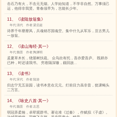
击石乃有火，不击元无烟。人学始知道，不学非自然。万事须己
运，他得非我贤。青春须早为，岂能长少年。
11、《读陆放翁集》
年代:清代 作者:梁启超
诗界千年靡靡风，兵魂销尽国魂空。集中什九从军乐，亘古男儿
一放翁。
12、《读山海经·其一》
年代:魏晋 作者:陶渊明
孟夏草木长，绕屋树扶疏。 众鸟欣有托，吾亦爱吾庐。 既耕亦
已种，时还读我书。 穷巷隔深辙，颇回故...
13、《读书》
年代:宋代 作者:陆游
归志宁无五亩园，读书本意在元元。灯前目力虽非昔，犹课蝇头
二万言。
14、《咏史八首·其一》
年代:魏晋 作者:左思
弱冠弄柔翰，卓荦观群书。著论准《过秦》，作赋拟《子虚》。