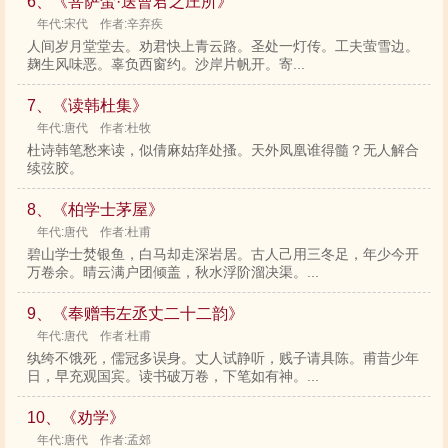
6、《菩萨蛮·送曹君之庄所》
年代:宋代 作者:辛弃疾
人间岁月堂堂去。劝君快上青云路。圣处一灯传。工夫萤雪边。
麹生风味恶。辜负西窗约。沙岸片帆开。寄...
7、《读韩杜集》
年代:唐代 作者:杜牧
杜诗韩笔愁来读，似倩麻姑痒处搔。天外凤凰谁得髓？无人解合
续弦胶。
8、《柏学士茅屋》
年代:唐代 作者:杜甫
碧山学士焚银鱼，白马却走深岩居。古人己用三冬足，年少今开
万卷余。晴云满户团倾盖，秋水浮阶溜决渠。...
9、《奉赠韦左丞丈二十二韵》
年代:唐代 作者:杜甫
纨绔不饿死，儒冠多误身。丈人试静听，贱子请具陈。甫昔少年
日，早充观国宾。读书破万卷，下笔如有神。...
10、《劝学》
年代:唐代 作者:孟郊