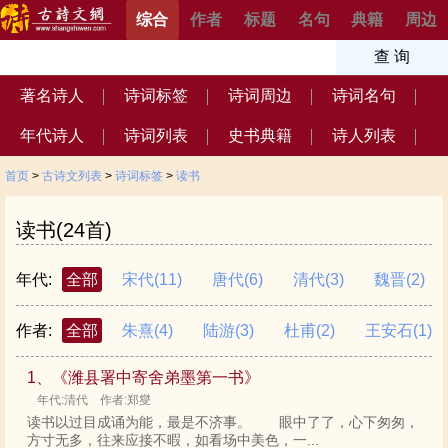
综合
作者
标题
名句
典籍
周边
著名诗人
诗词标签
诗词周边
诗词名句
年代诗人
诗词列表
史书典籍
诗人列表
首页
>
古诗文列表
>
诗词标签
>
读书
读书(24首)
年代:
全部
宋代
(11)
唐代
(6)
清代
(3)
魏晋
(2)
作者:
全部
朱熹
(4)
陆游
(3)
杜甫
(2)
王安石
(1)
1、《潍县署中寄舍弟墨第一书》
年代:清代 作者:郑燮
读书以过目成诵为能，最是不济事。 眼中了了，心下匆匆，
方寸无多，往来应接不暇，如看场中美色，一...