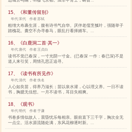
边城苦鸣镝，羽檄飞京都。虽非甲胄士，畴昔...
15、《和董传留别》
年代:宋代 作者:苏轼
粗缯大布裹生涯，腹有诗书气自华。厌伴老儒烹瓠叶，强随举子
踏槐花。囊空不办寻春马，眼乱行看择婿车。...
16、《白鹿洞二首·其一》
年代:唐代 作者:王贞白
读书不觉已春深，一寸光阴一寸金。(已春深 一作：春已深)不是
道人来引笑，周情孔思正追寻。
17、《读书有所见作》
年代:清代 作者:佚名
人心如良苗，得养乃滋长；苗以泉水灌，心以理义养。一日不读
书，胸臆无佳想。一月不读书，耳目失精爽。
18、《观书》
年代:明代 作者:于谦
书卷多情似故人，晨昏忧乐每相亲。眼前直下三千字，胸次全无
一点尘。活水源流随处满，东风花柳逐时新。...