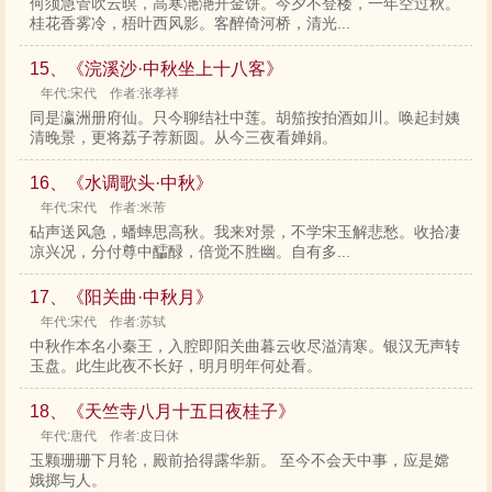
何须急管吹云暝，高寒滟滟开金饼。今夕不登楼，一年空过秋。
桂花香雾冷，梧叶西风影。客醉倚河桥，清光...
15、《浣溪沙·中秋坐上十八客》
年代:宋代 作者:张孝祥
同是瀛洲册府仙。只今聊结社中莲。胡笳按拍酒如川。唤起封姨
清晚景，更将荔子荐新圆。从今三夜看婵娟。
16、《水调歌头·中秋》
年代:宋代 作者:米芾
砧声送风急，蟠蟀思高秋。我来对景，不学宋玉解悲愁。收拾凄
凉兴况，分付尊中醽醁，倍觉不胜幽。自有多...
17、《阳关曲·中秋月》
年代:宋代 作者:苏轼
中秋作本名小秦王，入腔即阳关曲暮云收尽溢清寒。银汉无声转
玉盘。此生此夜不长好，明月明年何处看。
18、《天竺寺八月十五日夜桂子》
年代:唐代 作者:皮日休
玉颗珊珊下月轮，殿前拾得露华新。 至今不会天中事，应是嫦
娥掷与人。