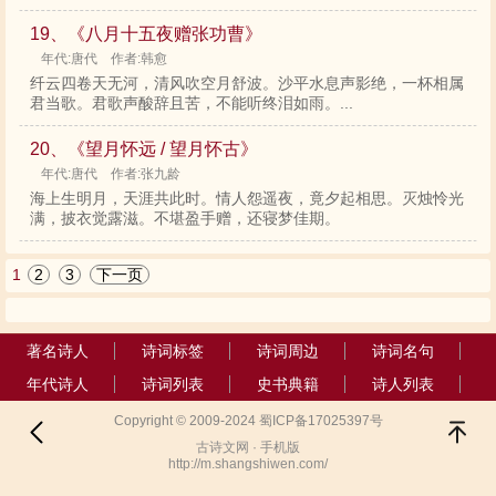
19、《八月十五夜赠张功曹》
年代:唐代 作者:韩愈
纤云四卷天无河，清风吹空月舒波。沙平水息声影绝，一杯相属
君当歌。君歌声酸辞且苦，不能听终泪如雨。...
20、《望月怀远 / 望月怀古》
年代:唐代 作者:张九龄
海上生明月，天涯共此时。情人怨遥夜，竟夕起相思。灭烛怜光
满，披衣觉露滋。不堪盈手赠，还寝梦佳期。
1
2
3
下一页
著名诗人
诗词标签
诗词周边
诗词名句
年代诗人
诗词列表
史书典籍
诗人列表
Copyright © 2009-2024 蜀ICP备17025397号
古诗文网 · 手机版
http://m.shangshiwen.com/