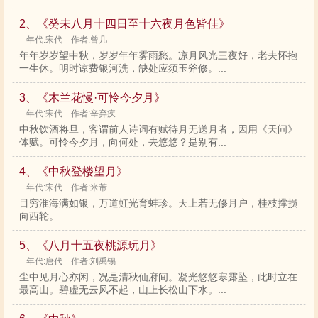
2、《癸未八月十四日至十六夜月色皆佳》
年代:宋代 作者:曾几
年年岁岁望中秋，岁岁年年雾雨愁。凉月风光三夜好，老夫怀抱
一生休。明时谅费银河洗，缺处应须玉斧修。...
3、《木兰花慢·可怜今夕月》
年代:宋代 作者:辛弃疾
中秋饮酒将旦，客谓前人诗词有赋待月无送月者，因用《天问》
体赋。可怜今夕月，向何处，去悠悠？是别有...
4、《中秋登楼望月》
年代:宋代 作者:米芾
目穷淮海满如银，万道虹光育蚌珍。天上若无修月户，桂枝撑损
向西轮。
5、《八月十五夜桃源玩月》
年代:唐代 作者:刘禹锡
尘中见月心亦闲，况是清秋仙府间。凝光悠悠寒露坠，此时立在
最高山。碧虚无云风不起，山上长松山下水。...