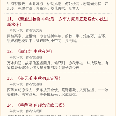
绀海掣微云，金井暮凉，梧韵风急。何处楼高，想清光先得。江
汜冷、冰绡乍洗，素娥堪，菱花再拭。影留人...
11、《新雁过妆楼·中秋后一夕李方庵月庭延客命小妓过
新水令》
年代:宋代 作者:吴文英
阆苑高寒。金枢动、冰宫桂树年年。翦秋一半，难破万户连环。
织锦相思楼影下，钿钗暗约小帘间。共无眠。...
12、《满江红·中秋夜潮》
年代:宋代 作者:史达祖
万水归阴，故潮信盈虚因月。偏只到、凉秋半破，斗成双绝。有
物指磨金镜净，何人拏攫银河决？想子胥今夜...
13、《齐天乐·中秋宿真定驿》
年代:宋代 作者:史达祖
西风来劝凉云去，天东放开金镜。照野霜凝，入河桂湿，一一冰
壶相映。殊方路永。更分破秋光，尽成悲镜。...
14、《菩萨蛮·何须急管吹云暝》
年代:宋代 作者:高观国