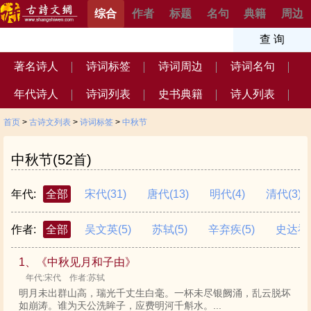
综合
作者
标题
名句
典籍
周边
著名诗人
诗词标签
诗词周边
诗词名句
年代诗人
诗词列表
史书典籍
诗人列表
首页
>
古诗文列表
>
诗词标签
>
中秋节
中秋节(52首)
年代:
全部
宋代
(31)
唐代
(13)
明代
(4)
清代
(3)
作者:
全部
吴文英
(5)
苏轼
(5)
辛弃疾
(5)
史达祖
1、《中秋见月和子由》
年代:宋代 作者:苏轼
明月未出群山高，瑞光千丈生白毫。一杯未尽银阙涌，乱云脱坏
如崩涛。谁为天公洗眸子，应费明河千斛水。...