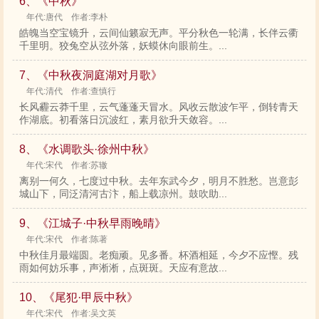
6、《中秋》
年代:唐代 作者:李朴
皓魄当空宝镜升，云间仙籁寂无声。平分秋色一轮满，长伴云衢
千里明。狡兔空从弦外落，妖蟆休向眼前生。...
7、《中秋夜洞庭湖对月歌》
年代:清代 作者:查慎行
长风霾云莽千里，云气蓬蓬天冒水。风收云散波乍平，倒转青天
作湖底。初看落日沉波红，素月欲升天敛容。...
8、《水调歌头·徐州中秋》
年代:宋代 作者:苏辙
离别一何久，七度过中秋。去年东武今夕，明月不胜愁。岂意彭
城山下，同泛清河古汴，船上载凉州。鼓吹助...
9、《江城子·中秋早雨晚晴》
年代:宋代 作者:陈著
中秋佳月最端圆。老痴顽。见多番。杯酒相延，今夕不应慳。残
雨如何妨乐事，声淅淅，点斑斑。天应有意故...
10、《尾犯·甲辰中秋》
年代:宋代 作者:吴文英