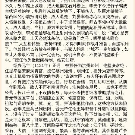
晏兼程来援。敌人急攻朝京门，把竹木编起来当浮桥渡过护城河。
不久，敌军爬上城墙，把大炮架在石对楼上。李光下令把竹子编成
帘状迎着炮弹，炮弹打来就反附地下，不能伤人。取巨木做撞竿，
靠凸凹的小墙抵御对楼，敌人退走。刘晏率领赤心队直捣敌营。敌
人假装败退，刘晏追击他们，中了埋伏遇害。师古率领中军大败敌
人，敌人逃走。当初，戚方围攻宣州，与他的副职并马巡城，商量
攻城计划。李光把信绑在箭上射到他的副职的马前，说：“戚方是穷
途末路之寇，上天必然诛杀他，你是将门之子，哪里能依附盗
贼？”二人互相怀疑，攻势稍缓，才得到时间作战斗准备，而援军到
了。他曾经把匕首放在枕匣中，与家人约道：“城不一定能保住，如
果让人来取匕首，我一定会死。你们应自杀，不要落到盗贼手
中。”授任他为徽猷阁待制、临安知府。
绍兴元年（1131年）正月，被授任为洪州知州，他坚决谢绝，
任提举临安府洞霄宫。授任婺州知州，刚到任，提升为吏部侍郎。
李光上疏极力指责朋党的危害：“议谏大臣，各人怀有避讳顾虑之
意，不肯把持危抉颠作为己任。行都在会稽，前后历时三载。从前
一年到现在，敌人不再有南渡意向，淮甸近在咫尺，一点也不着意
经营，长江千里，不设防备敌，每天怀着怯意细考乘船浮海之计。
晋元帝区区草创，还能建立国家，修建宫殿，保有江、浙。刘琨、
祖逖与逆胡在并、冀、兖、司、雍诸州抵抗作战，这些地方从未陷
没。石季龙重兵已到历阳，晋元帝任命王导都督中外诸军以抗御敌
人，没有听过专门躲避胡狄像今天这样的。陛下驾临会稽，江、浙
是天下之根本，能够进足以战，退足以守的地方，莫如建康。建康
到姑熟一百八十里，其间险要可守之地有六处：江宁镇、碙砂夹、
采石、大信，上游则有芜湖、繁昌，都与淮南对境。其余都是芦条