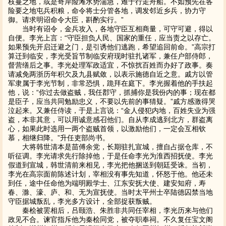
枝蔓之地，或是奇岸险滩水势湍急，难于行走舟船。不如预先在各
险要之地屯兵积粮，命令将士分管各地，调发邻近乡兵，协力守
御。请求明诏命令大臣，斟酌实行。”
当时有诏令，金兵攻入，各地守臣互相商量，可守可避，得以
自便。李光上言：“守臣担负人民、国家的重任，应当责之以存亡。
如果预先开启迁避之门，是引诱他们逃跑，希望追回前命。”高宗打
算迁到临安，李光受旨节制临安府现时驻扎诸军，兼任户部侍郎，
督营缮后之事。李光处理军政适宜，不惊扰百姓而办好了政事。奏
请减免两浙历年积欠及九县赋敛，以表示施德自近之意。戚方以管
军隶属于李光节制，非常恐惧，跪拜在庭下。李光握着他的手扶起
他，说：“你过去做盗贼，我任郡守，抓捕你是我份内的事；现在都
是臣子，应当共同勉励忠义，不要以先前的事猜疑。”戚方感激得哭
泣起来。又兼任侍读，于是上言说：“金人侵犯内地，百姓失业为强
盗，本非其意，可以用诚意感召他们。自从李成逃到北方，群盗离
心，如果此时选用一两个盗贼首领，以激励他们，一定会互相钦
慕，相继归降。”升任吏部尚书。
大将韩世清本是苗傅余党，长期驻扎宣城，擅自占据仓库，不
听征调。李光请求先行除掉他，于是任命李光为淮西招抚使。李光
假道到宣城，韩世清前来相见，李光把他捆送到朝廷受诛。当初，
李光在高宗面前陈述计划，宰相没有事先知道，怀怒于他。他还未
到任，途中任命他为端明殿学士、江东安抚大使、建安知府，寿
春、滁、濠、庐、和、无为宣抚使。当时太平州士卒陆德囚禁当地
守臣据城叛乱，李光多方设计，全部捉获叛贼。
秦桧被罢相后，吕颐浩、朱胜非共同任宰相，李光历来与他们
政见不合。谏官指斥他为秦桧同党，被夺职奉祠。不久复任宝文阁