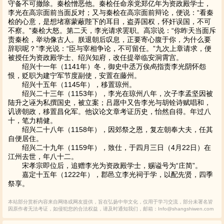
守备不可撤除。秦桧憎恶他。秦桧任命亲党郑亿年为资政殿学士，
李光在高宗面前当面反对；又与秦桧在高宗面前辩论，便说：“看秦
桧的心意，是想堵塞蒙蔽陛下的耳目，盗弄国权，怀奸误国，不可
不察。”秦桧大怒。第二天，李光请求罢职。高宗说：“你昨天当面斥
责秦桧，举动像古人。朕退朝后叹息，正要寄心腹于你，为什么要
辞职呢？”李光说：“臣与宰相争论，不可留任。”九次上章请求，便
被授任为资政殿学士、绍兴知府，改任提举临安洞霄宫。
绍兴十一年（1141年）冬，御史中丞万俟卨指责李光阴怀怨
恨，贬职为建宁军节度副使，安置在藤州。
绍兴十五年（1145年），移置琼州。
绍兴二十三年（1153年），李光在琼州八年，次子李孟坚因被
陆升之诬为私撰国史，被立案；吕愿中又告李光与胡铨诗赋唱和，
讥谤朝政，移置昌化军。他议论文章考证历史，怡然自得。年过八
十，笔力精健。
绍兴二十八年（1158年），因郊祭之恩，复左朝奉大夫，任其
自便居住。
绍兴二十九年（1159年），致仕，于四月三日（4月22日）在
江州去世，年八十二。
宋孝宗即位后，追赠李光为资政殿学士，赐谥号为“庄简”。
嘉定十五年（1222年），郡邑立李光祠于学，以配先贤，四季
祭享。
本站部分赏析内容来自网络或网友提供，旨在弘扬中华文化，仅用于学习交流，部分未署名皆
因原作者无法考证，如侵犯您的合法权益，请及时通知我们，邮箱：Info@shangshiwen.com