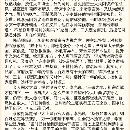
欣然领会。授任太常博士，升为司封。首先指责士大夫阿谀奸佞成
风，甚至援引荀卿‘有听从，无谏诤’的话，来堵塞言路；又认为怨嗟
之气，聚结为妖气。王黼厌恶他，令吏部任他为桂州阳朔知县。刘
安世听说李光因为议论政事被贬，写信称赞他。当时李纲也因评论
水灾一事离开朝廷，住在义兴，他在水驿等候李光，亲自出来喊
道：“不是赵州李司封的船吗？”逗留几天，二人定交而别。后授任司
勋员外郎，升任符宝郎。
郭药师叛乱，李光知道徽宗有内禅之意，便交出符玺，对知枢
密院蔡攸说：“陛下所为，都违背众心。今日之事，没有皇太子就会
国、家俱危。”蔡攸很畏惧，不敢有异举。宋钦宗受禅即位后，提升
李光为右司谏。钦宗到东方，小人离间两宫关系，李光请求商议奉
迎典礼。又奏称：“东南财用，被朱勔耗尽了；西北财用，被李彦耗
困了；天下根本之财，被蔡京、王黼耗竭了。借名应奉，其实到了
私家，官府没有半年的储蓄，百姓没有十天的积粮。请求根据旧
制，三省、枢密院通知军民财计，与户部计算一年的收支，控制国
家费用，选择官吏考核，使财源归一。”
金人围攻太原，援兵没有立功。李光说：“三镇之地，祖宗百战
才得到它，一旦送与敌人，怎么立国？希望诏令大臣商议攻守之
策，仍暗中派人檄令河东、河北两地，征发全部强壮兵丁策应，首
尾掩击敌人。”升任侍御史。当时舆论主张实行王安石之政，诏令张
榜于庙堂。李光上疏反对。
蔡攸打算趁保卫太上皇行宫入都，李光说：“蔡攸如果入朝，则
百姓必定导致变乱，万一惊犯陛下车驾，臣会犯不预言之罪。希望
早些贬斥他。”当时已修治撷景园为宁德宫，而太上皇后想到禁中居
住。李光说：“禁中，是天子的宫殿，正应使陛下寒暖方便，奉迎太