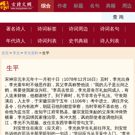
综合
作者
标题
名句
典籍
周边
著名诗人
诗词标签
诗词周边
诗词名句
年代诗人
诗词列表
史书典籍
诗人列表
首页
>
李光
>
李光资料
> 生平
生平
宋神宗元丰元年十一月初十日（1078年12月16日）丑时，李光出身
。李光童年时不做恶作剧，其父李高称赞他说：“我的儿子是云间之
鹤，将要使我家业兴旺。”李高去世后，李光居丧尽礼如同成人，有
人送来财物，他都谢绝了。到下葬时，礼节非常合乎礼法。守丧期
满后，入太学，于宋徽宗崇宁五年（1106年）考中进士。调任开化
县令，任内有政声，朝廷召他到都堂审察，当时宰相不喜欢他，任
命他为监当官，改知平江府常熟县。徽宗宠臣朱勔的父亲朱冲倚势
横暴，李光囚绑其家僮治罪。朱冲大怒，讽劝部使者改调他到吴
江，李光不为屈服。改任京东西学事司管勾文字。
刘安世住在南京（应天府），李光执学生礼前往拜见。刘安世
告诉他在司马光那里听到的一句话：“学问应当从无妄中入门。”李光