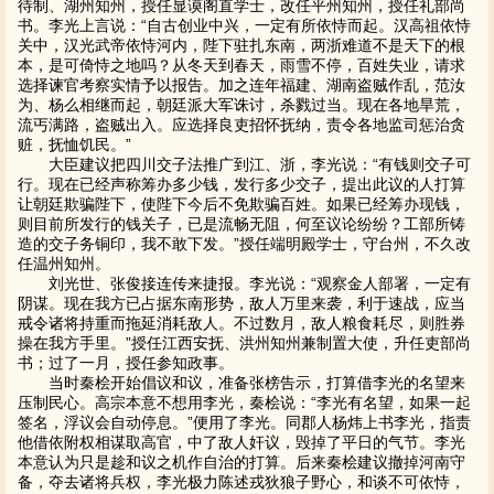
待制、湖州知州，授任显谟阁直学士，改任平州知州，授任礼部尚
书。李光上言说：“自古创业中兴，一定有所依恃而起。汉高祖依恃
关中，汉光武帝依恃河内，陛下驻扎东南，两浙难道不是天下的根
本，是可倚恃之地吗？从冬天到春天，雨雪不停，百姓失业，请求
选择谏官考察实情予以报告。加之连年福建、湖南盗贼作乱，范汝
为、杨么相继而起，朝廷派大军诛讨，杀戮过当。现在各地旱荒，
流丐满路，盗贼出入。应选择良吏招怀抚纳，责令各地监司惩治贪
赃，抚恤饥民。”
大臣建议把四川交子法推广到江、浙，李光说：“有钱则交子可
行。现在已经声称筹办多少钱，发行多少交子，提出此议的人打算
让朝廷欺骗陛下，使陛下今后不免欺骗百姓。如果已经筹办现钱，
则目前所发行的钱关子，已是流畅无阻，何至议论纷纷？工部所铸
造的交子务铜印，我不敢下发。”授任端明殿学士，守台州，不久改
任温州知州。
刘光世、张俊接连传来捷报。李光说：“观察金人部署，一定有
阴谋。现在我方已占据东南形势，敌人万里来袭，利于速战，应当
戒令诸将持重而拖延消耗敌人。不过数月，敌人粮食耗尽，则胜券
操在我方手里。”授任江西安抚、洪州知州兼制置大使，升任吏部尚
书；过了一月，授任参知政事。
当时秦桧开始倡议和议，准备张榜告示，打算借李光的名望来
压制民心。高宗本意不想用李光，秦桧说：“李光有名望，如果一起
签名，浮议会自动停息。”便用了李光。同郡人杨炜上书李光，指责
他借依附权相谋取高官，中了敌人奸议，毁掉了平日的气节。李光
本意认为只是趁和议之机作自治的打算。后来秦桧建议撤掉河南守
备，夺去诸将兵权，李光极力陈述戎狄狼子野心，和谈不可依恃，