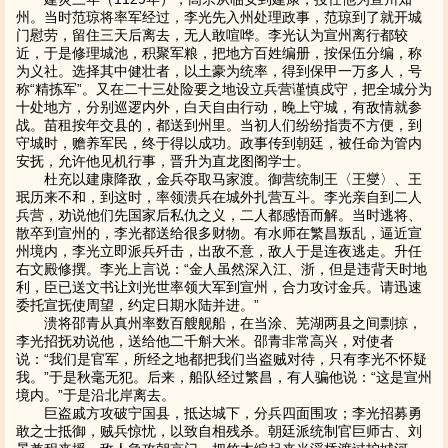
州。当时范琼将率军经过，李光先入州处理政事，范琼到了就开城
门慰劳，留住三天后离去，无人敢喧哗。李光认为宣州离行都较
近，于是修理城池，积聚军粮，把地方百姓编册，按保伍分编，称
为义社。选择其中健壮者，以土豪为统率，得到保甲一万多人，号
称“精拣军”。又在二十三处险要之地设立兵营谨慎戍守，把全城分为
十处地方，分别巡逻内外，白天自由行动，晚上守城，有敌情就参
战。苗租按年交县的，都送到州里。当初人们纷纷指责不方便，到
守城时，赡养军民，终于得以成功。政事传到朝廷，被任命为管内
安抚，允许他见机行事，晋升为直龙图阁学士。
杜充以建康降敌，金兵夺取马家渡。御营统制王〈王燮〉、王
珉历来不和，到这时，率领溃兵在城外扎营互斗。李光亲自到二人
兵营，劝说他们先国家后私仇之义，二人都感悟而解。当时逃将、
散卒到宣州的，李光都送给很多财物。有水师在繁昌叛乱，逼近宣
州境内，李光立即派兵歼击，出敌不意，敌人于是连夜逃走。升任
右文殿修撰。李光上言说：“金人虽然深入江、浙，但是违背天时地
利，臣已送文书让刘光世率领大军到宣州，合力攻讨金兵。请迅速
委托宣抚使周望，约定日期水陆并进。”
溃将邵青从真州率数百艘舰船，在当涂、芜湖两县之间剽掠，
李光招抚劝说他，送给他二千斛大米。邵青非常高兴，对使者
说：“我们是官军，所经之地都把我们当盗贼对待，只有李光不怀疑
我。”于是秋毫无犯。后来，船队经过繁昌，有人骗他说：“这是宣州
境内。”于是沿北岸离去。
巨盗戚方攻破宁国县，抵达城下，分兵四面围攻；李光招募勇
敢之士抵御，贼兵惊忧，以致自相残杀。朝廷派统制官巨师古、刘