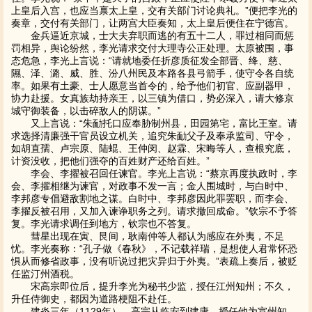
上皇后入宫，也应当禀太上皇，交有关部门讨论典礼。”便把李光的
奏章，交付有关部门，让两宫大臣奏知，太上皇后便住在宁德宫。
金兵逼近京城，士大夫弃职而逃的有五十二人，罪过相同而惩
罚相异，舆论纷然，李光请求交付大理寺公正处理。太原被围，事
态危急，李光上言说：“请就地委任折彦质征发全部晋、绛、慈、
隰、泽、潞、威、胜、汾八州民及本路各县弓箭手，使守令各自统
率。如果有土豪、士人愿意当首令的，给予他们初官、应副器甲，
协力赴援。女真族劫持亲王，以三镇为借口，势必深入，请大修京
城守御装备，以击碎敌人的阴谋。”
又上言说：“朱勔托口应奉胁制州县，田园第宅，富比王室。请
求选择清廉强干官员设立机关，追究朱勔父子及奉承监司、守令，
如胡直孺、卢宗原、陆蜫、王仲闵、赵霖、宋晦等人，查根究底，
计资没收，把他们强夺的百姓财产还给百姓。”
李会、李擢被召回任谏官。李光上言说：“蔡京再度执政时，李
会、李擢相继为谏官，对政事不发一言；金人围城时，与白时中、
李邦彦专倡避敌割地之谋。白时中、李邦彦因此罪罢职，而李会、
李擢反被召用，又加入谏诤职务之列。请求撤回成命。”钦宗不予答
复。李光请求调任到地方，钦宗也不答复。
彗星出现在寅、艮间，耿南仲等人都认为感应在外夷，不足
忧。李光奏称：“孔子做《春秋》，不记载祥瑞，是想使人君常怀恐
惧从而修省政事，没有听说过把灾异归于外夷。”表疏上奏后，被贬
任监汀州酒税。
宋高宗即位后，提升李光为秘书少监，授任江州知州；不久，
升任侍御史，都因为道路梗阻不赴任。
建炎三年（1129年），高宗从临安到建康，授任他为宣州知