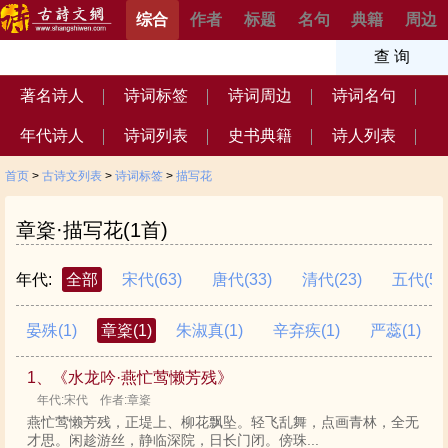
综合
作者
标题
名句
典籍
周边
著名诗人
诗词标签
诗词周边
诗词名句
年代诗人
诗词列表
史书典籍
诗人列表
首页
>
古诗文列表
>
诗词标签
>
描写花
章楶·描写花(1首)
年代:
全部
宋代
(63)
唐代
(33)
清代
(23)
五代
(5)
晏殊
(1)
章楶
(1)
朱淑真
(1)
辛弃疾
(1)
严蕊
(1)
1、《水龙吟·燕忙莺懒芳残》
年代:宋代 作者:章楶
燕忙莺懒芳残，正堤上、柳花飘坠。轻飞乱舞，点画青林，全无
才思。闲趁游丝，静临深院，日长门闭。傍珠...