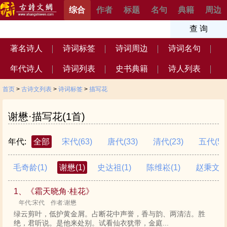
综合
作者
标题
名句
典籍
周边
著名诗人
诗词标签
诗词周边
诗词名句
年代诗人
诗词列表
史书典籍
诗人列表
首页
>
古诗文列表
>
诗词标签
>
描写花
谢懋·描写花(1首)
年代:
全部
宋代
(63)
唐代
(33)
清代
(23)
五代
(5)
毛奇龄
(1)
谢懋
(1)
史达祖
(1)
陈维崧
(1)
赵秉文
(1
1、《霜天晓角·桂花》
年代:宋代 作者:谢懋
绿云剪叶，低护黄金屑。占断花中声誉，香与韵、两清洁。胜
绝，君听说。是他来处别。试看仙衣犹带，金庭...