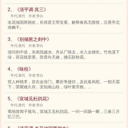
2、《清平调·其三》
年代:唐代 作者:李白
名花倾国两相欢，长得君王带笑看。解释春风无限恨，沉香亭北
倚阑干。
3、《别储邕之剡中》
年代:唐代 作者:李白
借问剡中道，东南指越乡。舟从广陵去，水入会稽长。竹色溪下
绿，荷花镜里香。辞君向天姥，拂石卧秋霜。
4、《咏桂》
年代:唐代 作者:李白
世人种桃李，皆在金张门。攀折争捷径，及此春风暄。一朝天霜
下，荣耀难久存。安知南山桂，绿叶垂芳根。...
5、《宣城见杜鹃花》
年代:唐代 作者:李白
蜀地曾闻子规鸟，宣城又见杜鹃花。一叫一回肠一断，三春三月
忆三巴。