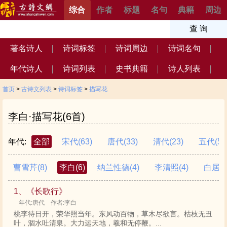
综合
作者
标题
名句
典籍
周边
著名诗人
诗词标签
诗词周边
诗词名句
年代诗人
诗词列表
史书典籍
诗人列表
首页
>
古诗文列表
>
诗词标签
>
描写花
李白·描写花(6首)
年代:
全部
宋代
(63)
唐代
(33)
清代
(23)
五代
(5)
曹雪芹
(8)
李白
(6)
纳兰性德
(4)
李清照
(4)
白居
1、《长歌行》
年代:唐代 作者:李白
桃李待日开，荣华照当年。东风动百物，草木尽欲言。枯枝无丑
叶，涸水吐清泉。大力运天地，羲和无停鞭。...