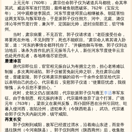
上元元年（760年），肃宗任命郭子仪为诸道兵马都统，命其率
英武、威远等军攻打范阳，最终被鱼朝恩破坏。762年（宝应元
年），河中观察使李国贞、河东节度使邓景山相继被杀。朝廷害怕
这两支军队与叛军联合，于是派郭子仪任朔方、河中、北庭、潞仪
泽沁等州节度行营，兼兴平、定国副元帅，进封汾阳郡王，驻守绛
州。
当时，肃宗病重，不见百官。郭子仪请求道：“老臣接受任命，
将要死在外地，不见到陛下，死也不能瞑目。”肃宗命人将其请入卧
室，道：“河东的事情全都拜托你了。”并赐他御马等物。郭子仪到达
治地后，诛杀为首作乱的王元振等几十人，新任河东节度使辛云京
也处死作乱者，各地将领尽皆恐惧。
屡遭谗言
唐代宗即位后，宦官程元振自认为有拥立之功，担心老将难以
制服，多次离间诬陷。郭子仪被罢免副元帅之职，充任肃宗山陵
使，督建皇陵。郭子仪将肃宗所赐的诏书一千余件全部呈给代宗，
以表明自己的忠心。代宗看后，安慰郭子仪道：“使重臣忧虑，我很
惭愧，从今后您不要担心。”
此时，史朝义仍占据洛阳，代宗欲派郭子仪与雍王
李适
率军东
征。由于鱼朝恩、程元振的谗言，代宗最终放弃了这个打算。广德
元年（763年），梁崇义在襄州反叛，而仆固怀恩在汾州引回纥、吐
蕃入侵河西，攻陷泾州，进犯奉天（今陕西乾县）、武功。代宗遂
命郭子仪为关内副元帅，镇守咸阳。
再复长安
郭子仪刚到咸阳，敌军已经渡过渭水，沿着南山东进，而皇帝
逃往陕州（今河南陕县）。郭子仪到商州（陕西商州）后，收集散