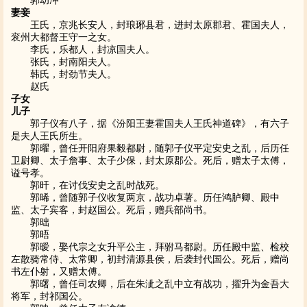
郭幼冲
妻妾
王氏，京兆长安人，封琅琊县君，进封太原郡君、霍国夫人，
衮州大都督王守一之女。
李氏，乐都人，封凉国夫人。
张氏，封南阳夫人。
韩氏，封劲节夫人。
赵氏
子女
儿子
郭子仪有八子，据《汾阳王妻霍国夫人王氏神道碑》，有六子
是夫人王氏所生。
郭曜，曾任开阳府果毅都尉，随郭子仪平定安史之乱，后历任
卫尉卿、太子詹事、太子少保，封太原郡公。死后，赠太子太傅，
谥号孝。
郭旰，在讨伐安史之乱时战死。
郭晞，曾随郭子仪收复两京，战功卓著。历任鸿胪卿、殿中
监、太子宾客，封赵国公。死后，赠兵部尚书。
郭昢
郭晤
郭暧，娶代宗之女升平公主，拜驸马都尉。历任殿中监、检校
左散骑常侍、太常卿，初封清源县侯，后袭封代国公。死后，赠尚
书左仆射，又赠太傅。
郭曙，曾任司农卿，后在朱泚之乱中立有战功，擢升为金吾大
将军，封祁国公。