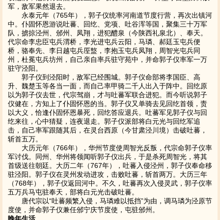
军，敌军果然退去。
永泰元年（765年），郭子仪统率河南道节度行营，再次出镇河
中。仆固怀恩游说吐蕃、回纥、党项、吐谷浑等国，聚集三十万军
队，掳掠泾州、邠州、凤翔，进犯醴泉（今陕西礼泉北）、奉天。
代宗命李忠臣屯兵渭桥，李光进屯兵云阳，马璘、郝廷玉屯兵便
桥，骆奉先、李日越屯兵厔盩，李抱玉屯兵凤翔，周智光屯兵同
州，杜冕屯兵坊州，自己亲自率兵驻守苑中，并命郭子仪率军一万
驻守泾阳。
郭子仪到泾阳时，敌军已经围城。郭子仪命部将李国臣、高
升、魏楚玉等各当一面，而自己率甲骑二千人出入于阵中。回纥原
以为郭子仪去世，代宗驾崩，才与吐蕃军联合进犯。而今听说郭子
仪健在，方知上了仆固怀恩的当。郭子仪又单骑去见回纥首领，责
以大义，恰逢仆固怀恩暴死，回纥答应退兵。吐蕃军见郭子仪与回
纥来往，心中猜疑，连夜退走。郭子仪派部将白元光与回纥军追
击，自己率军跟随其后，在灵台西原（今甘肃泾川境）击破吐蕃，
斩首五万。
大历元年（766年），华州节度使周智光反叛，代宗命郭子仪率
军讨伐。同州、华州将领闻听郭子仪出兵，于是杀死周智光，将其
首级送往朝廷。大历二年（767年），吐蕃入侵泾州，郭子仪奉命移
驻泾阳。郭子仪在灵州发动进攻，击败吐蕃，斩首两万。大历三年
（768年），郭子仪返回河中。不久，吐蕃再次入侵灵武，郭子仪率
五万兵马屯驻奉天，部将白元光击破吐蕃。
唐代宗以“吐蕃频繁入侵，马璘难以抵挡”为由，调马璘为泾原节
度使，并命郭子仪兼任邠宁庆节度使，屯驻邠州。
晚年生活