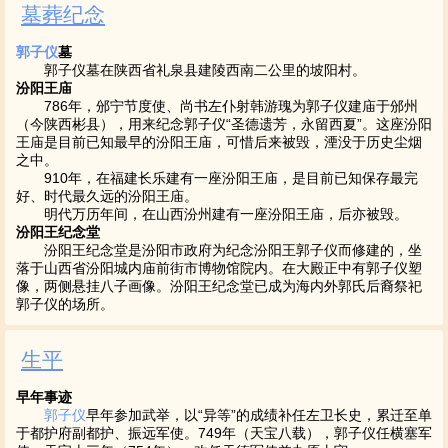
墓葬纪念
郭子仪
墓
在陕西省礼泉县建陵西南二公里的坡阳村。
郭子仪墓
汾阳王庙
786年，邠宁节度使、尚书左仆射韩游瑰为郭子仪建庙于邠州
（今陕西彬县），用来纪念郭子仪“圣德遗芳，永留西夏”。这座汾阳
王庙是目前已知最早的汾阳王庙，可惜后来被毁，湮没于历史尘烟
之中。
910年，在福建长乐建有一座汾阳王庙，是目前已知保存最完
好、时代最久远的汾阳王庙。
明代万历年间，在山西汾州建有一座汾阳王庙，后亦被毁。
汾阳王纪念堂
汾阳王纪念堂是汾阳市政府为纪念汾阳王郭子仪而修建的，坐
落于山西省汾阳城内庙前街市博物馆院内。在大殿正中有郭子仪塑
像，两侧悬挂八子画像。汾阳王纪念堂已成为海内外郭氏后裔祭祀
郭子仪的场所。
生平
早年事迹
郭子仪
早年参加武举，以“异等”的成绩补任左卫长史，累迁至单
于都护府副都护、振远军使。749年（天宝八载），郭子仪任横塞军