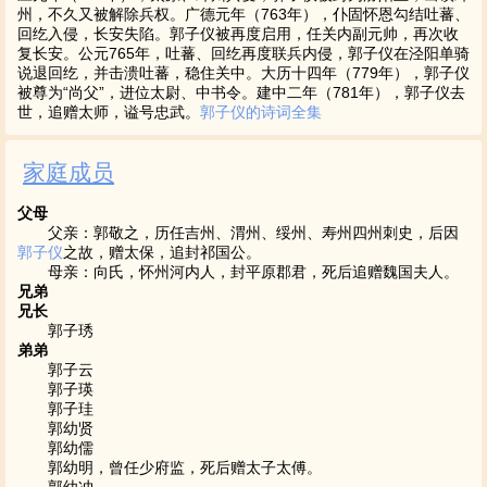
州，不久又被解除兵权。广德元年（763年），仆固怀恩勾结吐蕃、
回纥入侵，长安失陷。郭子仪被再度启用，任关内副元帅，再次收
复长安。公元765年，吐蕃、回纥再度联兵内侵，郭子仪在泾阳单骑
说退回纥，并击溃吐蕃，稳住关中。大历十四年（779年），郭子仪
被尊为“尚父”，进位太尉、中书令。建中二年（781年），郭子仪去
世，追赠太师，谥号忠武。
郭子仪的诗词全集
家庭成员
父母
父亲：郭敬之，历任吉州、渭州、绥州、寿州四州刺史，后因
郭子仪
之故，赠太保，追封祁国公。
母亲：向氏，怀州河内人，封平原郡君，死后追赠魏国夫人。
兄弟
兄长
郭子琇
弟弟
郭子云
郭子瑛
郭子珪
郭幼贤
郭幼儒
郭幼明，曾任少府监，死后赠太子太傅。