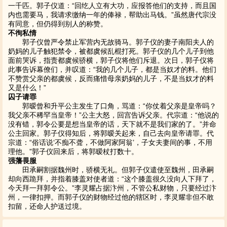
一千匹。郭子仪道：“回纥人立有大功，应报答他们的支持，而且国
内也需要马，我请求缴纳一年的俸禄，帮助出马钱。”虽然唐代宗没
有同意，但仍得到别人的称赞。
不徇私情
郭子仪曾严令禁止军营内无故骑马。郭子仪的妻子南阳夫人的
奶妈的儿子触犯禁令，被都虞候乱棍打死。郭子仪的几个儿子到他
面前哭诉，指责都虞候骄横，郭子仪将他们斥退。次日，郭子仪将
此事告诉幕僚们，并叹道：“我的几个儿子，都是当奴才的料。他们
不赞赏父亲的都虞候，反而痛惜母亲奶妈的儿子，不是当奴才的料
又是什么！”
囚子请罪
郭暧曾和升平公主发生了口角，骂道：“你仗着父亲是皇帝吗？
我父亲不稀罕当皇帝！”公主大怒，回宫告诉父亲。代宗道：“他说的
没有错，郭令公要是想当皇帝的话，天下就不是我们家的了。”并命
公主回家。郭子仪得知后，将郭暧关起来，自己去向皇帝请罪。代
宗道：“俗话说‘不痴不聋，不做阿家阿翁’，子女夫妻间的事，不用
理他。”郭子仪回来后，将郭暧杖打数十。
强藩畏服
田承嗣割据魏州时，骄横无礼。但郭子仪遣使至魏州，田承嗣
却向西跪拜，并指着膝盖对使者道：“这个膝盖很久没向人下拜了，
今天拜一拜郭令公。”李灵耀占据汴州，不管公私财物，只要经过汴
州，一律扣押。而郭子仪的财物经过他的辖区时，李灵耀非但不敢
扣留，还命人护送过境。