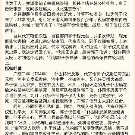
兵数千人，并派张知节率领乌崇福、长孙全绪在韩公堆扎营，白天
击鼓张旗，夜间多处燃火，以此迷惑敌军。
光禄卿殷仲卿率蓝田兵渡过浐水，吐蕃不知虚实，以为郭子仪
来了，非常畏惧。射生将王甫入城纠集数百少年，夜间在朱雀街击
鼓呐喊，大喊：“唐军来了！”吐蕃军惊惶溃散。战后，郭子仪任长安
留守。
自从代宗狼狈东逃，百官都归罪于程元振，并多次弹劾。程元
振非常害怕，劝说代宗定都洛阳。代宗应允。郭子仪闻知后，上表
劝谏，并提出应对之策。代宗阅完奏表，对侍臣说：“郭子仪真是国
家忠臣，我决定返回长安。”代宗回京后，慰劳郭子仪道：“我任用你
太晚，才到这个地步。”并赐郭子仪铁券，将他的画像挂在凌烟阁
上。
抵御吐蕃
广德二年（764年），仆固怀恩反叛，代宗命郭子仪兼任河东副
元帅、河中节度观察使、河中尹，坐镇河中。又充任灵州大都督、
单于镇北大都护、朔方节度大使。不久，仆固怀恩的儿子仆固瑒在
榆次被部将张惟岳杀死，所属军队都投降郭子仪。仆固怀恩丢下母
亲逃往灵州。九月，代宗任命郭子仪为太尉，充任北道邠宁、泾
原、河西通和吐蕃及朔方招抚观察使，而郭子仪辞去太尉的任命。
同年，仆固怀恩引诱吐蕃、回纥、党项入侵唐朝。代宗命郭子
仪驻扎奉天，并问御敌方略。郭子仪答道：“仆固怀恩虽然强健勇
敢，但不得人心。而且士兵都是我以前的部下，他们不会忍心进攻
我吗？”不久，回纥与吐蕃军进逼奉天。众将请求进攻，郭子仪
道：“敌军深入我境，利于速战，他的部下长期受我的恩德，我不进
攻他们，他们将自然改变主意。敢说出战的斩！”并坚守营垒防御敌