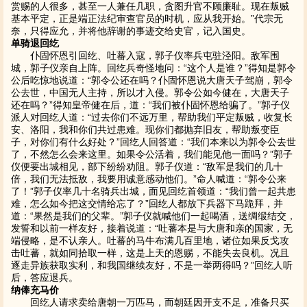
赏赐的人很多，甚至一人兼任几职，贪图升官不顾廉耻。现在叛贼
基本平定，正是端正法纪审查官员的时机，应从我开始。”代宗无
奈，只得应允，并将他辞谢的事迹交给史官，记入国史。
单骑退回纥
仆固怀恩引回纥、吐蕃入寇，郭子仪率兵屯驻泾阳。敌军围
城，郭子仪亲自上阵。回纥兵奇怪地问：“这个人是谁？”得知是郭令
公后吃惊地说道：“郭令公还在吗？仆固怀恩说大唐天子驾崩，郭令
公去世，中国无人主持，所以才入侵。郭令公如今健在，大唐天子
还在吗？”得知皇帝健在后，道：“我们被仆固怀恩给骗了。”郭子仪
派人对回纥人道：“过去你们不远万里，帮助我们平定叛贼，收复长
安、洛阳，我和你们共过患难。现你们都抛弃旧友，帮助叛变臣
子，对你们有什么好处？”回纥人回答道：“我们本来以为郭令公去世
了，不然怎么会来这里。如果令公活着，我们能见他一面吗？”郭子
仪便要出城相见，部下纷纷劝阻。郭子仪道：“敌军是我们的几十
倍，我们无法抵敌，我要用诚意感动他们。”命人喊道：“郭令公来
了！”郭子仪率几十名骑兵出城，面见回纥首领道：“我们曾一起共患
难，怎么如今把这交情给忘了？”回纥人都放下兵器下马跪拜，并
道：“果然是我们的父辈。”郭子仪就喊他们一起喝酒，送绸缎结交，
发誓和以前一样友好，接着说道：“吐蕃本是与大唐和亲的国家，无
端侵略，是不认亲人。吐蕃的马牛布满几百里地，诸位如果反戈攻
击吐蕃，就如同拾取一样，这是上天的恩赐，不能失去良机。况且
逐走异族获取实利，和我国继续友好，不是一举两得吗？”回纥人听
后，答应退兵。
纳俸充马价
回纥人请求卖给唐朝一万匹马，而朝廷因开支不足，准备只买