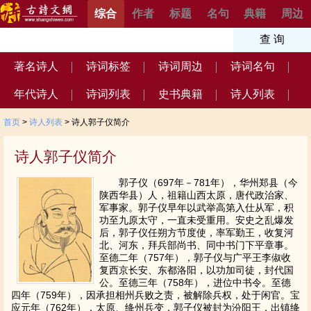
综合
作者
标题
名句
典籍
周边
著名诗人
诗词标签
诗词周边
诗词名句
年代诗人
诗词列表
史书典籍
诗人列表
首页
>
诗人列表
> 诗人郭子仪简介
诗人郭子仪简介
郭子仪（697年－781年），华州郑县（今
陕西华县）人，祖籍山西太原，唐代政治家、
军事家。郭子仪早年以武举高第入仕从军，积
功至九原太守，一直未受重用。安史之乱爆发
后，郭子仪任朔方节度使，率军勤王，收复河
北、河东，拜兵部尚书、同中书门下平章事。
至德二年（757年），郭子仪与广平王李俶收
复西京长安、东都洛阳，以功加司徒，封代国
公。至德三年（758年），进位中书令。至德
四年（759年），因承担相州兵败之责，被解除兵权，处于闲官。宝
应元年（762年），太原、绛州兵变，郭子仪被封为汾阳王，出镇绛