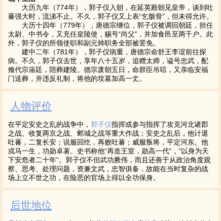
大历九年（774年），郭子仪入朝，在延英殿朝见皇帝，谈到吐
蕃强大时，流涕不止。不久，郭子仪又上表“乞骸骨”，但未得允许。
大历十四年（779年），唐德宗继位，郭子仪被调回朝廷，担任
太尉、中书令，又充任皇陵使，赐号“尚父”，并加食邑至两千户。此
外，郭子仪的所领使职和副元帅职务全部被罢免。
建中二年（781年），郭子仪病重，唐德宗命舒王李谊前往探
病。不久，郭子仪去世，享年八十五岁，追赠太师，谥号忠武，配
飨代宗庙廷，陪葬建陵。德宗废朝五日，命群臣吊唁，又亲临安福
门送葬，并违反礼制，将他的坟墓加高一丈。
人物评价
在平定安史之乱的战争中，
郭子仪
指挥或参与指挥了攻克河北诸郡
之战、收复两京之战、邺城之战等重大作战；安史之乱后，他计退
吐蕃，二复长安；说服回纥，再败吐蕃；威服叛将，平定河东。他
戎马一生，功勋卓著。史书称他“再造王室，勋高一代”，“以身为天
下安危者二十年”。郭子仪不但武功厥伟，而且还善于从政治角度观
察、思考、处理问题，资兼文武，忠智俱备，故能在当时复杂的战
场上立不世之功，在险恶的官场上得以全功保身。
后世地位