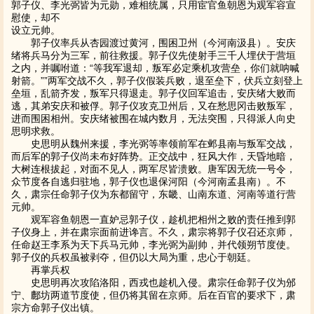
郭子仪、李光弼皆为元勋，难相统属，只用宦官鱼朝恩为观军容宣
慰使，却不
设立元帅。
郭子仪率兵从杏园渡过黄河，围困卫州（今河南汲县）。安庆
绪将兵马分为三军，前往救援。郭子仪先使射手三千人埋伏于营垣
之内，并嘱咐道：“等我军退却，叛军必定乘机攻营垒，你们就呐喊
射箭。””两军交战不久，郭子仪假装兵败，退至垒下，伏兵立刻登上
垒垣，乱箭齐发，叛军只得退走。郭子仪回军追击，安庆绪大败而
逃，其弟安庆和被俘。郭子仪攻克卫州后，又在愁思冈击败叛军，
进而围困相州。安庆绪被围在城内数月，无法突围，只得派人向史
思明求救。
史思明从魏州来援，李光弼等率领前军在邺县南与叛军交战，
而后军的郭子仪尚未布好阵势。正交战中，狂风大作，天昏地暗，
大树连根拔起，对面不见人，两军尽皆溃败。唐军因无统一号令，
众节度各自逃归驻地，郭子仪也退保河阳（今河南孟县南）。不
久，肃宗任命郭子仪为东都留守，东畿、山南东道、河南等道行营
元帅。
观军容鱼朝恩一直妒忌郭子仪，趁机把相州之败的责任推到郭
子仪身上，并在肃宗面前进谗言。不久，肃宗将郭子仪召还京师，
任命赵王李系为天下兵马元帅，李光弼为副帅，并代领朔节度使。
郭子仪的兵权虽被剥夺，但仍以大局为重，忠心于朝廷。
再掌兵权
史思明再次攻陷洛阳，西戎也趁机入侵。肃宗任命郭子仪为邠
宁、鄜坊两道节度使，但仍将其留在京师。后在百官的要求下，肃
宗方命郭子仪出镇。