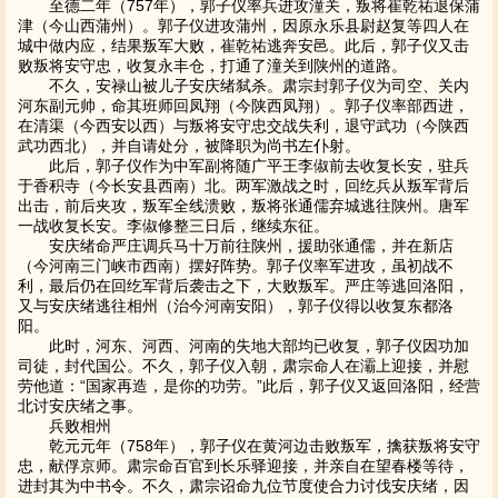
至德二年（757年），郭子仪率兵进攻潼关，叛将崔乾祐退保蒲
津（今山西蒲州）。郭子仪进攻蒲州，因原永乐县尉赵复等四人在
城中做内应，结果叛军大败，崔乾祐逃奔安邑。此后，郭子仪又击
败叛将安守忠，收复永丰仓，打通了潼关到陕州的道路。
不久，安禄山被儿子安庆绪弑杀。肃宗封郭子仪为司空、关内
河东副元帅，命其班师回凤翔（今陕西凤翔）。郭子仪率部西进，
在清渠（今西安以西）与叛将安守忠交战失利，退守武功（今陕西
武功西北），并自请处分，被降职为尚书左仆射。
此后，郭子仪作为中军副将随广平王李俶前去收复长安，驻兵
于香积寺（今长安县西南）北。两军激战之时，回纥兵从叛军背后
出击，前后夹攻，叛军全线溃败，叛将张通儒弃城逃往陕州。唐军
一战收复长安。李俶修整三日后，继续东征。
安庆绪命严庄调兵马十万前往陕州，援助张通儒，并在新店
（今河南三门峡市西南）摆好阵势。郭子仪率军进攻，虽初战不
利，最后仍在回纥军背后袭击之下，大败叛军。严庄等逃回洛阳，
又与安庆绪逃往相州（治今河南安阳），郭子仪得以收复东都洛
阳。
此时，河东、河西、河南的失地大部均已收复，郭子仪因功加
司徒，封代国公。不久，郭子仪入朝，肃宗命人在灞上迎接，并慰
劳他道：“国家再造，是你的功劳。”此后，郭子仪又返回洛阳，经营
北讨安庆绪之事。
兵败相州
乾元元年（758年），郭子仪在黄河边击败叛军，擒获叛将安守
忠，献俘京师。肃宗命百官到长乐驿迎接，并亲自在望春楼等待，
进封其为中书令。不久，肃宗诏命九位节度使合力讨伐安庆绪，因