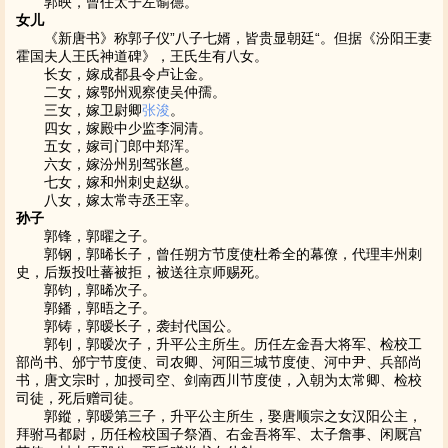
郭映，曾任太子左谕德。
女儿
《新唐书》称郭子仪”八子七婿，皆贵显朝廷“。但据《汾阳王妻
霍国夫人王氏神道碑》，王氏生有八女。
长女，嫁成都县令卢让金。
二女，嫁鄂州观察使吴仲孺。
三女，嫁卫尉卿
张浚
。
四女，嫁殿中少监李洞清。
五女，嫁司门郎中郑浑。
六女，嫁汾州别驾张邕。
七女，嫁和州刺史赵纵。
八女，嫁太常寺丞王宰。
孙子
郭锋，郭曜之子。
郭钢，郭晞长子，曾任朔方节度使杜希全的幕僚，代理丰州刺
史，后叛投吐蕃被拒，被送往京师赐死。
郭钧，郭晞次子。
郭鐇，郭晤之子。
郭铸，郭暧长子，袭封代国公。
郭钊，郭暧次子，升平公主所生。历任左金吾大将军、检校工
部尚书、邠宁节度使、司农卿、河阳三城节度使、河中尹、兵部尚
书，唐文宗时，加授司空、剑南西川节度使，入朝为太常卿、检校
司徒，死后赠司徒。
郭鏦，郭暧第三子，升平公主所生，娶唐顺宗之女汉阳公主，
拜驸马都尉，历任检校国子祭酒、右金吾将军、太子詹事、闲厩宫