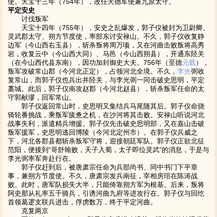
使。天宝十三年（754年），改任天德军使兼九原太守。
平定安史
讨伐叛军
天宝十四年（755年），安史之乱爆发，郭子仪被封为卫尉卿、
灵武郡太守、朔方节度使，率部东讨安禄山。不久，郭子仪收复静
边军（今山西右玉县），斩杀叛将周万顷，又在河曲击败叛将高秀
岩，收复云中（今山西大同）、马邑（今山西朔县），开通东陉关
（在今山西代县东南），因功加封御史大夫。756年（至德
元载
），
叛军攻破常山郡（今河北正定），占领河北全境。不久，
李光
弼收
复常山，而郭子仪也兵出井陉关，与李光弼一同击破史思明，平定
藁城。此后，郭子仪南攻赵郡（今河北赵县），斩杀叛军任命的太
守郭献璆，回军常山。
郭子仪返回常山时，史思明又集结兵马尾随其后。郭子仪命骁
骑轮番挑战，乘叛军疲惫之机，在沙河将其击败。安禄山听说河北
战事失利，派遣精兵增援。郭子仪先击破史思明部，又在嘉山击破
叛军援军，史思明逃回博陵（今河北定州市）。在郭子仪兵威之
下，河北各郡县都斩杀叛军守将，迎接朝廷军队。郭子仪正欲北征
范阳，便接到“哥舒翰败，天子入蜀，太子即位灵武”的消息，于是与
李光弼率军奔赴行在。
郭子仪赶到后，被唐肃宗任命为兵部尚书、同中书门下平章
事，兼朔方节度使。不久，唐肃宗发兵南征，宰相房琯在陈涛战
败。此时，唐军队损失大半，只能倚靠朔方军为根基。后来，叛将
阿史那从礼率五千骑兵，引诱河曲九府等进攻行在。郭子仪与回纥
首领葛逻支联兵进击，俘虏数万，终于平定河曲。
克复两京