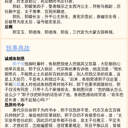
苑使，封太原郡公，死后赠尚书左仆射。
郭銛，郭暧第四子，娶唐顺宗之女西河公主，拜驸马都尉，历
任殿中监、太子詹事、宫苑闲厩使。
郭氏，郭暧长女，升平公主所生。唐宪宗贵妃，唐穆宗生母，
后被尊为皇太后，谥号懿安皇后。
后裔
郭宝玉、郭德海、郭德海、郭侃，三代皆为大蒙古国将领。
轶事典故
诚感鱼朝恩
郭子仪
抵御吐蕃时，鱼朝恩指使人挖掘其父坟墓，大臣都担心
他举兵造反。郭子仪入朝后，代宗将此事告诉他，他流泪道：“我长
期带兵，不能禁止士兵损坏百姓的坟墓，别人挖我父亲的坟墓，这
是上天惩罚，不是有人和我过不去。”后来，鱼朝恩请郭子仪赴宴，
宰相
元载
派人对他说鱼朝恩将对他不利，部下也要求跟随前往。郭
子仪没有同意，只带十几个家僮前去。鱼朝恩问道：“您的随从怎么
这么少？”郭子仪把听到的话告诉了他。鱼朝恩感动得哭道：“若非您
是长者，能不起疑心吗？”
恳辞尚书令
唐代宗任命郭子为尚书令，郭子仪恳辞不受。代宗又命五百骑
兵持戟护卫，催促他到官署就职。郭子仪仍不肯接受任命，道：“太
宗皇帝曾任此职，因此历代皇帝都不任命，皇太子任雍王，平定关
东，才授此官，怎能偏爱我，违背重要规定。而且平叛以后，冒领